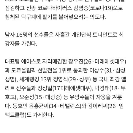
점검하고 신종 코로나바이러스 감염증(코로나19)으로
침체된 탁구계에 활기를 불어넣으려는 의도다.
남자 16명의 선수들은 사흘간 개인단식 토너먼트로 최
강자를 가린다.
대표팀 에이스로 자리매김한 장우진(26·미래에셋대우)
과 도쿄올림픽 선발전을 1위로 통과한 이상수(31·삼성
생명), 세계랭킹 13위 정영식(29·상무) 등 국내 최강 엘
리트 선수들과 장성일(17미래에셋대우), 박경태(18·두
호고), 오준성(15·대광중) 등 유망주들이 자웅을 겨룬
다. 동호인 윤홍균씨(34·티밸런스)와 김이레씨(26·임
팩트클럽)도 가세한다.