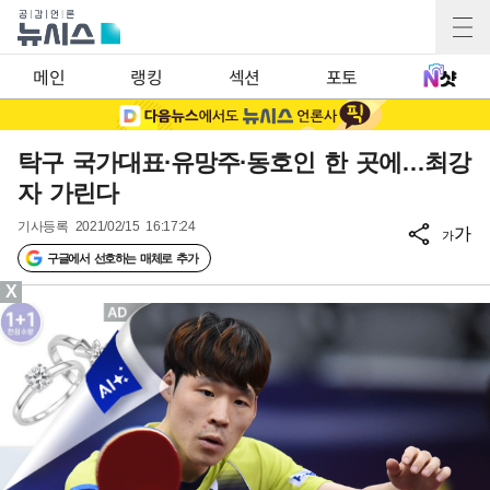
메인
랭킹
섹션
포토
탁구 국가대표·유망주·동호인 한 곳에…최강
자 가린다
기사등록
2021/02/15 16:17:24
가
가
구글에서 선호하는 매체로 추가
X