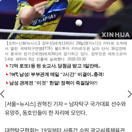
【도하=신화/뉴시스】장우진(세계11위)이 29일(현지시간) 카타르 도하에
서 열린 국제탁구연맹(ITTF) 월드투어 카타르오픈 남자 단식 16강전에
서 중국의 린가오위엔(세계3위)과 경기하고 있다. 장우진은 세트스코어
1-4로 패하며 8강 진출에 실패했다. 2019.03.30.
[서울=뉴시스] 권혁진 기자 = 남자탁구 국가대표 선수와
유망주, 동호인들이 한 자리에 모인다.
대한탁구협회는 19일부터 사흘간 수원 광교씨름체육관