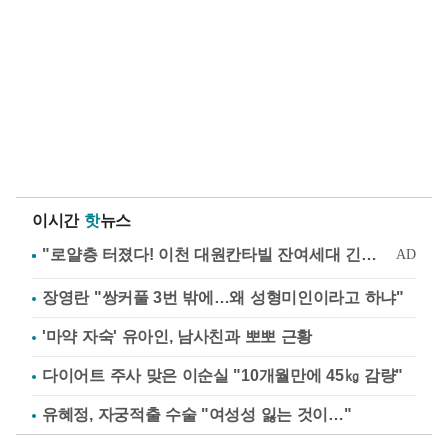
이시간
핫
뉴스
장영란 "쌍커풀 3번 밖에…왜 성형미인이라고 하냐"
'마약 자숙' 유아인, 남사친과 뽀뽀 근황
다이어트 주사 맞은 이순실 "10개월만에 45㎏ 감량"
유혜정, 자궁적출 수술 "여성성 잃는 것이…"