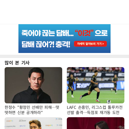
많이 본 기사
한정수 "황정민 선배만 피해…떳
LAFC 손흥민, 리그스컵 톨루카전
떳하면 신분 공개하라"
선발 출격…득점포 재가동 도전