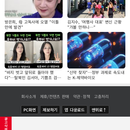
방은희, 母 고독사에 오열 "이틀
김지수, '여행사 대표' 변신 근황
만에 발견"
"가볼 만하니…"
"바지 벗고 앞뒤로 돌아야 했
"신약 찾자"…정부 과제로 속도내
다"…탈북민 김서아, 기쁨조 검사
는 K-제약바이오
수치심 회상
회사소개
제휴/컨텐츠 판매
약관·정책
고충처리
PC화면
제보하기
앱 다운로드
맨위로↑
광
COPYRIGHTⓒ
NEWSIS
ALL RIGHTS RESERVED.
고
삭
제