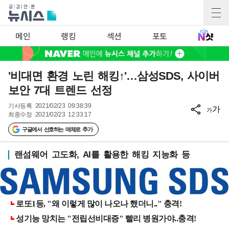
메인
랭킹
섹션
포토
'비대면 환경 노린 해킹↑'…삼성SDS, 사이버
보안 7대 트렌드 선정
기사등록
2021/02/23 09:38:39
가
가
최종수정
2021/02/23 12:33:17
구글에서 선호하는 매체로 추가
랜섬웨어 고도화, AI를 활용한 해킹 지능화 등