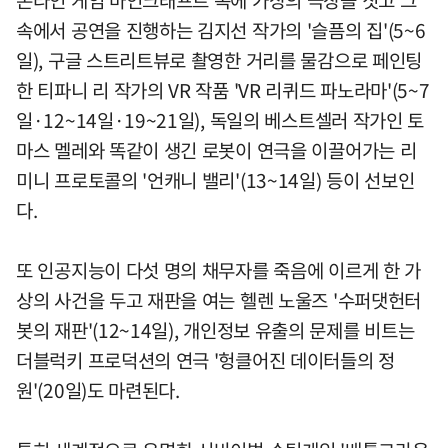
속에서 공연을 진행하는 김지선 작가의 '슬픔의 집'(5~6
일), 구글 스트리트뷰로 촬영한 거리를 물감으로 페인팅
한 티파니 리 작가의 VR 작품 'VR 리퀴드 파노라마'(5~7
일·12~14일·19~21일), 독일의 베스트셀러 작가인 토
마스 멜레와 똑같이 생긴 로봇이 연극을 이끌어가는 리
미니 프로토콜의 '언캐니 밸리'(13~14일) 등이 선보인
다.
또 인공지능이 다섯 명의 채무자를 죽음에 이르게 한 가
상의 사건을 두고 재판을 여는 헬렌 노울즈 '수퍼댓헌터
봇의 재판'(12~14일), 개인정보 유출의 문제를 비트는
더블럭키 프로덕션의 연극 '헝클어진 데이터들의 정
원'(20일)도 마련된다.