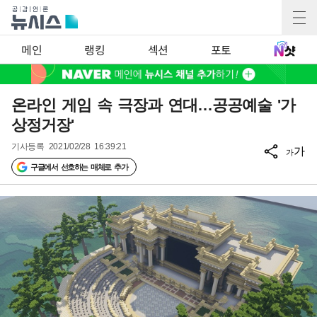
메인
랭킹
섹션
포토
온라인 게임 속 극장과 연대…공공예술 '가
상정거장'
기사등록
2021/02/28 16:39:21
가
가
구글에서 선호하는 매체로 추가