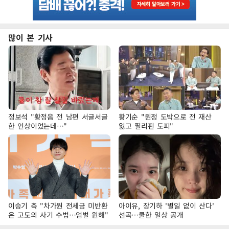
많이 본 기사
정보석 "황정음 전 남편 서글서글
황기순 "원정 도박으로 전 재산
한 인상이었는데…"
잃고 필리핀 도피"
이승기 측 "차가원 전세금 미반환
아이유, 장기하 '별일 없이 산다'
은 고도의 사기 수법…엄벌 원해"
선곡…쿨한 일상 공개