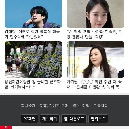
김희철, 거꾸로 걸린 광복절 태극
"손 떨림 포착"…카라 한승연, 건
기 현수막에 "X돌았네"
강 괜찮나 팬들 '걱정'
용산어린이정원 앞 즐비한 근조화
차가원 "○○○ 까면 주변 다 죽
환, 왜?[뉴시스Pic]
어"…전세금 미반환 속 녹취 폭로
파장
회사소개
제휴/컨텐츠 판매
약관·정책
고충처리
PC화면
제보하기
앱 다운로드
맨위로↑
광