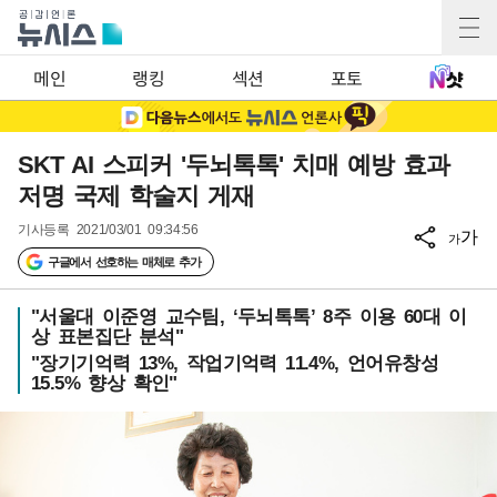
메인
랭킹
섹션
포토
SKT AI 스피커 '두뇌톡톡' 치매 예방 효과
저명 국제 학술지 게재
기사등록
2021/03/01 09:34:56
가
가
구글에서 선호하는 매체로 추가
"서울대 이준영 교수팀, ‘두뇌톡톡’ 8주 이용 60대 이
상 표본집단 분석"
"장기기억력 13%, 작업기억력 11.4%, 언어유창성
15.5% 향상 확인"