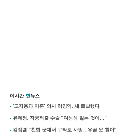
이시간
핫
뉴스
'고지용과 이혼' 의사 허양임, 새 출발했다
유혜정, 자궁적출 수술 "여성성 잃는 것이…"
김정렬 "친형 군대서 구타로 사망…유골 못 찾아"