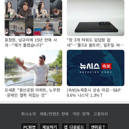
표창원, 남규리에 15년 만에 사
"창 3개 띄워도 답답함 없
과…"제가 틀렸습니다"
네"…'폴드8 울트라', 일주일 써보
니
오세훈 "용산공원 아파트, 노무현
[속보]뉴욕증시 상승 마감…S&P
·문재인 철학 뒤집는 것"
0.6% 나스닥 1.3%↑
회사소개
제휴/컨텐츠 판매
약관·정책
고충처리
PC화면
제보하기
앱 다운로드
맨위로↑