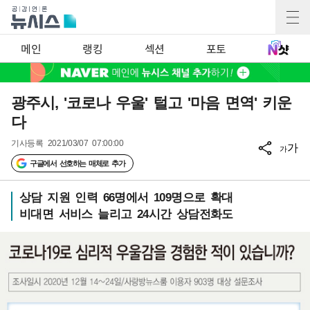
메인
랭킹
섹션
포토
광주시, '코로나 우울' 털고 '마음 면역' 키운
다
기사등록
2021/03/07 07:00:00
가
가
구글에서 선호하는 매체로 추가
상담 지원 인력 66명에서 109명으로 확대
비대면 서비스 늘리고 24시간 상담전화도