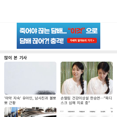
많이 본 기사
'마약 자숙' 유아인, 남사친과 볼뽀
손떨림 건강이상설 한승연…"목디
뽀 근황
스크 심해 치료 중"