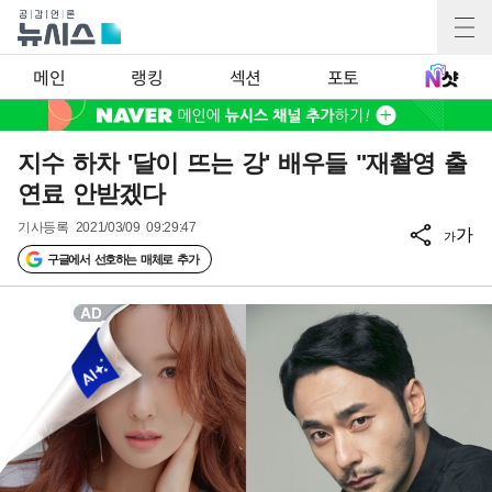
메인
랭킹
섹션
포토
지수 하차 '달이 뜨는 강' 배우들 "재촬영 출
연료 안받겠다
기사등록
2021/03/09 09:29:47
가
가
구글에서 선호하는 매체로 추가