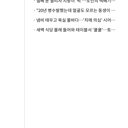
· 엘베 문 열리자 지팡이 '퍽'…노인의 택배기사 폭행 이유
· "20년 병수발했는데 얼굴도 모르는 동생이 유산 절반을"…배다른 형제 상속권 있을까
· 냄비 태우고 욕실 물바다…'치매 의심' 시어머니 검사 권유했다가 '날벼락'
· 새벽 식당 몰래 들어와 테이블서 '쿨쿨'…토사물 남기고 사라진 남성