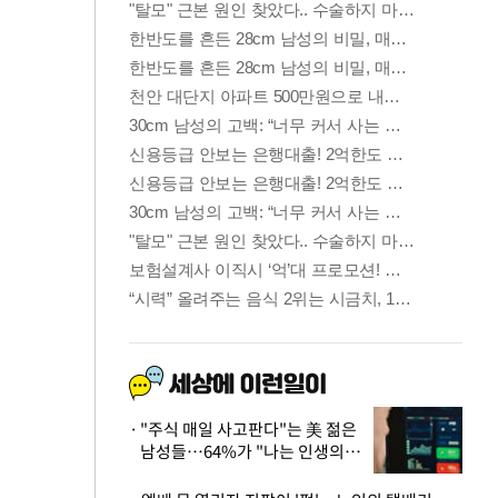
"주식 매일 사고판다"는 美 젊은
남성들…64%가 "나는 인생의
패배자“