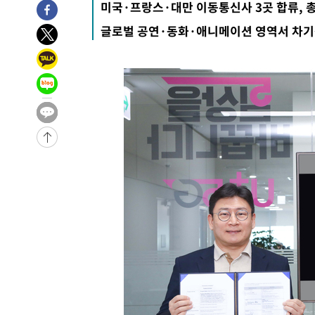
미국·프랑스·대만 이동통신사 3곳 합류, 총
송"
-1507초 전 >
'최고 37도' 폭염 지속…강원동해안 최대 150㎜ 비
글로벌 공연·동화·애니메이션 영역서 차기
1시간 전 >
[속보]뉴욕증시 상승 마감…S&P 0.6% 나스닥 1.3%↑