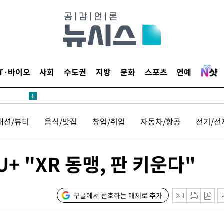
견
 계속[다음
삼겠다"
IT·바이오
사회
수도권
지방
문화
스포츠
연예
안겨드려 죄
패션/뷰티
음식/맛집
창업/취업
자동차/항공
전기/전
견
+ "XR 동맹, 판 키운다"
 계속[다음
구글에서 선호하는 매체로 추가
삼겠다"
안겨드려 죄