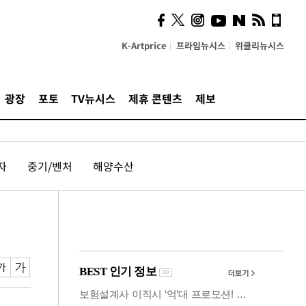
사이 해답 찾았죠"…알을
깨고 나온 '초자아'
K-Artprice
프라임뉴시스
위클리뉴시스
광장
포토
TV뉴시스
제휴 콘텐츠
제보
자
중기/벤처
해양수산