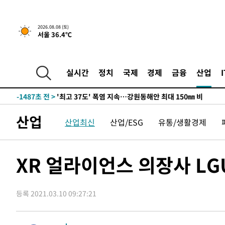
-24194초 전 >
선재도서 해루질 나섰다 실종 60대, 닷새 만에 숨진 채 발
-21728초 전 >
남자 농구, 나고야 아시안게임서 '홈팀' 일본과 한일전
2026.08.08 (토)
서울 36.4℃
-21104초 전 >
여수 오동도 해상서 모터보트 전복…1명 사망·1명 실종
-17331초 전 >
극한폭염 한풀 꺾이지만…'낮 최고 35도' 무더위, 열대야
주 날씨]
-14349초 전 >
축구협회 "압수수색·성접대 논란 사과…쇄신의 기회로 
실시간
정치
국제
경제
금융
산업
-12866초 전 >
[속보]'압수수색·성접대 논란' 축구협회 "실망과 걱정 
송"
-1487초 전 >
'최고 37도' 폭염 지속…강원동해안 최대 150㎜ 비
1시간 전 >
[속보]뉴욕증시 상승 마감…S&P 0.6% 나스닥 1.3%↑
산업
산업최신
산업/ESG
유통/생활경제
-30397초 전 >
강릉에 시간당 81.4㎜ 물폭탄…도로 잠기고 담벼락 붕괴
-26504초 전 >
백운산서 80년근 천종산삼 9뿌리 발견…감정가 1.3억원
-24214초 전 >
선재도서 해루질 나섰다 실종 60대, 닷새 만에 숨진 채 발
XR 얼라이언스 의장사 LGU
-21748초 전 >
남자 농구, 나고야 아시안게임서 '홈팀' 일본과 한일전
-21124초 전 >
여수 오동도 해상서 모터보트 전복…1명 사망·1명 실종
등록 2021.03.10 09:27:21
-17351초 전 >
극한폭염 한풀 꺾이지만…'낮 최고 35도' 무더위, 열대야
주 날씨]
-14369초 전 >
축구협회 "압수수색·성접대 논란 사과…쇄신의 기회로 
-12886초 전 >
[속보]'압수수색·성접대 논란' 축구협회 "실망과 걱정 