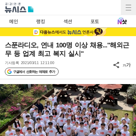
메인
랭킹
섹션
포토
스푼라디오, 연내 100명 이상 채용..."해외근
무 등 업계 최고 복지 실시"
기사등록
2021/03/11 12:11:00
가
가
구글에서 선호하는 매체로 추가