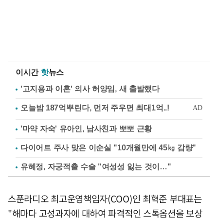
이시간
핫
뉴스
'고지용과 이혼' 의사 허양임, 새 출발했다
'마약 자숙' 유아인, 남사친과 뽀뽀 근황
다이어트 주사 맞은 이순실 "10개월만에 45㎏ 감량"
유혜정, 자궁적출 수술 "여성성 잃는 것이…"
스푼라디오 최고운영책임자(COO)인 최혁준 부대표는
"해마다 고성과자에 대하여 파격적인 스톡옵션을 보상