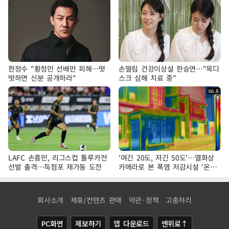
한정수 "황정민 선배만 피해…떳
손떨림 건강이상설 한승연…"목디
떳하면 신분 공개하라"
스크 심해 치료 중"
LAFC 손흥민, 리그스컵 톨루카전
'여긴 20도, 저긴 50도'…열화상
선발 출격…득점포 재가동 도전
카메라로 본 폭염 저감시설 '온도
차'
회사소개
제휴/컨텐츠 판매
약관·정책
고충처리
PC화면
제보하기
앱 다운로드
맨위로↑