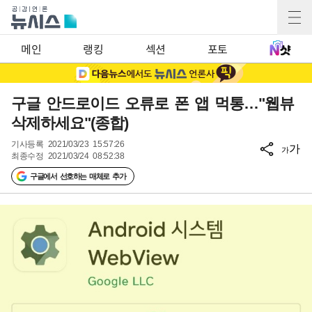
메인
랭킹
섹션
포토
구글 안드로이드 오류로 폰 앱 먹통…"웹뷰
삭제하세요"(종합)
기사등록
2021/03/23 15:57:26
가
가
최종수정
2021/03/24 08:52:38
구글에서 선호하는 매체로 추가