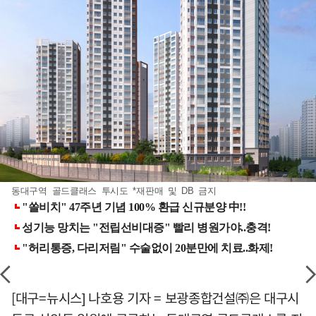
동대구역 골드클래스 투시도 *재판매 및 DB 금지
[대구=뉴시스] 나호용 기자 = 보광종합건설㈜은 대구시