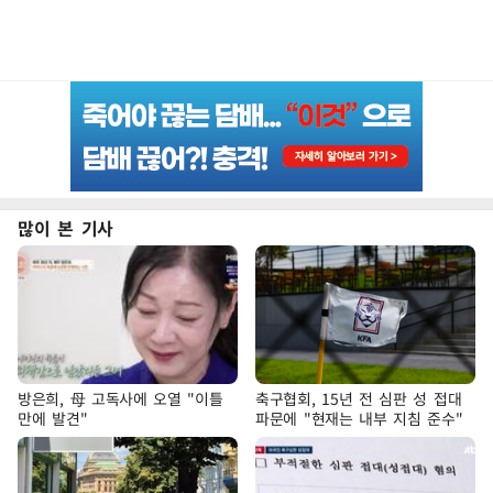
많이 본 기사
방은희, 母 고독사에 오열 "이틀
축구협회, 15년 전 심판 성 접대
만에 발견"
파문에 "현재는 내부 지침 준수"