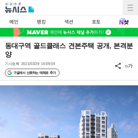
메인
랭킹
섹션
포토
동대구역 골드클래스 견본주택 공개, 본격분
양
기사등록
2021/03/29 16:09:04
가
가
구글에서 선호하는 매체로 추가