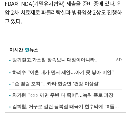
FDA에 NDA(기밀유지협약) 제출을 준비 중에 있다. 위
암 2차 치료제로 파클리탁셀과 병용임상 2상도 진행하
고 있다.
이시간
핫
뉴스
하리수 "이혼 내가 먼저 제안…아기 못 낳아 미안"
"손 떨림 포착"…카라 한승연 '건강 이상설'
차가원 "○○○ 까면 주변 다 죽어"…녹취 폭로 파장
김희철, 거꾸로 걸린 광복절 태극기 현수막에 "X돌았네"