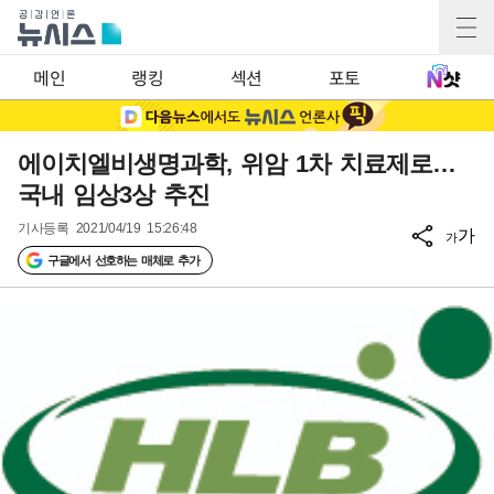
메인
랭킹
섹션
포토
에이치엘비생명과학, 위암 1차 치료제로…
국내 임상3상 추진
기사등록
2021/04/19 15:26:48
가
가
구글에서 선호하는 매체로 추가