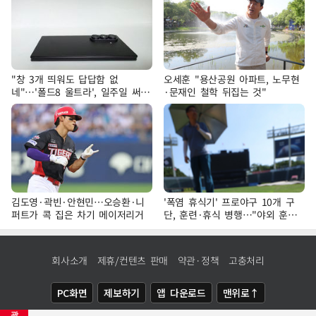
"창 3개 띄워도 답답함 없
오세훈 "용산공원 아파트, 노무현
네"…'폴드8 울트라', 일주일 써보
·문재인 철학 뒤집는 것"
니
김도영·곽빈·안현민…오승환·니
'폭염 휴식기' 프로야구 10개 구
퍼트가 콕 집은 차기 메이저리거
단, 훈련·휴식 병행…"야외 훈련
해도 안전 최우선"
회사소개
제휴/컨텐츠 판매
약관·정책
고충처리
PC화면
제보하기
앱 다운로드
맨위로↑
광