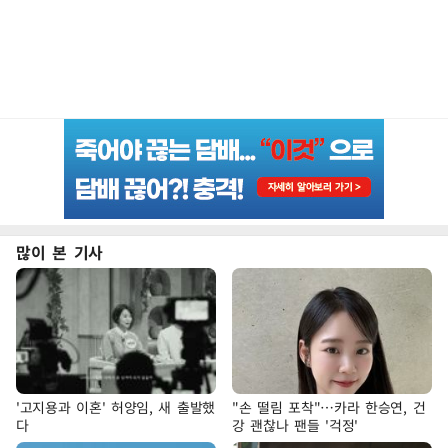
많이 본 기사
'고지용과 이혼' 허양임, 새 출발했
"손 떨림 포착"…카라 한승연, 건
다
강 괜찮나 팬들 '걱정'