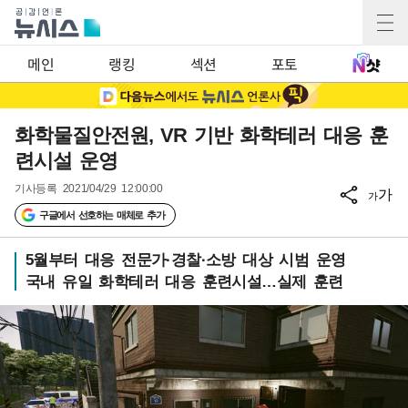
메인
랭킹
섹션
포토
화학물질안전원, VR 기반 화학테러 대응 훈
련시설 운영
기사등록
2021/04/29 12:00:00
가
가
구글에서 선호하는 매체로 추가
5월부터 대응 전문가·경찰·소방 대상 시범 운영
국내 유일 화학테러 대응 훈련시설…실제 훈련