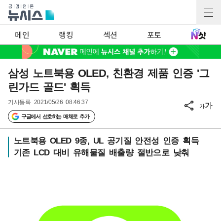
메인
랭킹
섹션
포토
삼성 노트북용 OLED, 친환경 제품 인증 '그
린가드 골드' 획득
기사등록
2021/05/26 08:46:37
가
가
구글에서 선호하는 매체로 추가
노트북용 OLED 9종, UL 공기질 안전성 인증 획득
기존 LCD 대비 유해물질 배출량 절반으로 낮춰