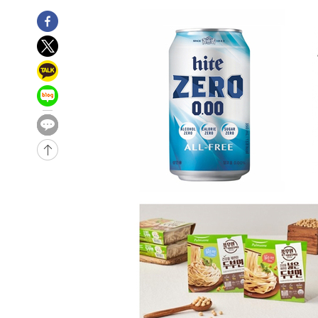
-27637초 전 >
[속보] 7월 중국 수출 23.9%↑ 수입 27.5%↑…무역총
25.3%↑
-24797초 전 >
[속보]'채상병 순직 책임' 임성근, 항소심도 징역 3년
-24663초 전 >
[속보]종합특검, '관저이전 봐주기 감사' 유병호 구속기소
-21263초 전 >
민주 콩고 에볼라환자 4천명 돌파, 4053명 발생 1850명
-20513초 전 >
[속보]'300억원대 사기 혐의' 차가원 대표 구속 송치
-19707초 전 >
"미 전국적 살모네라 식중독 원인은 멕시코산 할라피뇨"--
-18220초 전 >
[속보]경찰·노동부, HL만도 평택사업장 끼임 사망 관련
-18101초 전 >
[속보]합수본, '투표율 허위 입력' 중앙·서울·경기도 선관
압수수색
-17856초 전 >
[속보]원·달러 환율, 오전 9시 1423.8원
-17652초 전 >
[속보]삼성전자·SK하이닉스 동반 강보합…1%대 상승 
-17638초 전 >
[속보]코스닥, 5.95포인트(0.74%) 상승한 807.62개장
-17606초 전 >
[속보]코스피, 6300선 재탈환…1.09% 오른 6365.07 
-14771초 전 >
시리아 다마스쿠스 교외에서 미니버스 폭발.. 14명 부상, 
태
-14069초 전 >
입추에도 극한더위…서울 낮 39도 '폭염중대경보'
-9033초 전 >
이란, 호르무즈서 "적국 목표물들"과 대치로 남부 케슘섬
례 큰 폭발음
-7748초 전 >
[속보]美, 폴리실리콘 수입 규제…파생제품 15% 관세, 12