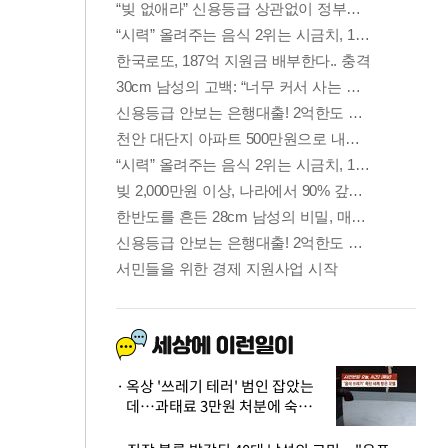
옥상 '쓰레기 테러' 범인 잡았는
데…과태료 3만원 처분에 숙박업
주 허탈