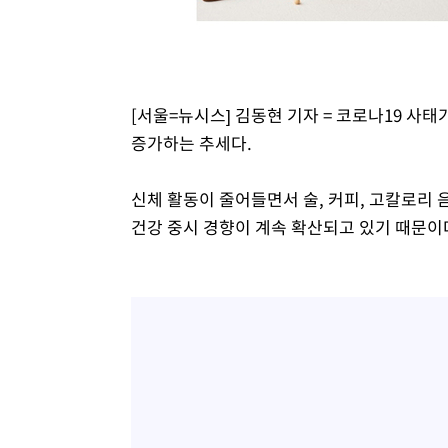
효
-5899초 전 >
[속보]트럼프, 美 원정출산 금지 행정명령 서명
-3599초 전 >
[속보] 뉴욕증시, 일제 하락 마감…나스닥 0.06%↓
[서울=뉴시스] 김동현 기자 = 코로나19 사
증가하는 추세다.
신체 활동이 줄어들면서 술, 커피, 고칼로리 
건강 중시 경향이 계속 확산되고 있기 때문이