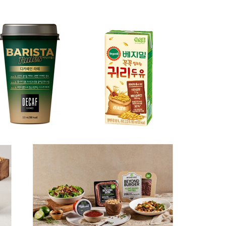
액
 사망
 CDC
 압수수색
위 등 9곳
출발
개장
3명은 중
에서 두차
0일 후 발