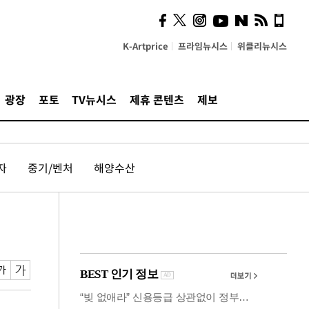
시, 스마트폰 액세서리에
NFC 더했다
K-Artprice
프라임뉴시스
위클리뉴시스
광장
포토
TV뉴시스
제휴 콘텐츠
제보
자
중기/벤처
해양수산