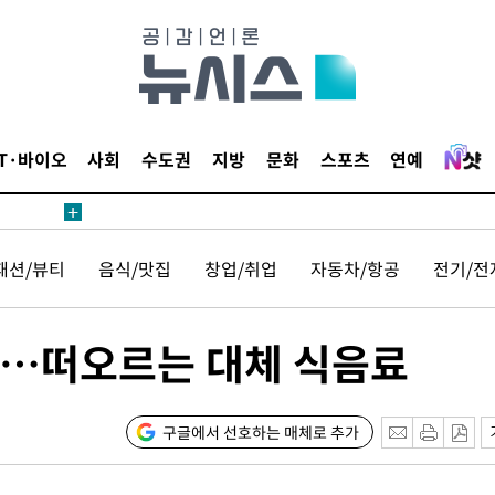
 사망
 CDC
 압수수색
IT·바이오
사회
수도권
지방
문화
스포츠
연예
위 등 9곳
출발
패션/뷰티
음식/맛집
창업/취업
자동차/항공
전기/전
개장
3명은 중
↑…떠오르는 대체 식음료
에서 두차
0일 후 발
구글에서 선호하는 매체로 추가