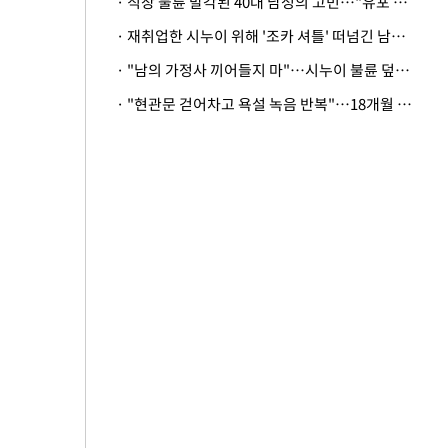
· 직장 불륜 발각된 40대 남성의 고민…"유포 동료 명예훼손·협박죄 고소 가능할까"
· 재취업한 시누이 위해 '조카 셔틀' 떠넘긴 남편…아내 "난 못한다"
· "남의 가정사 끼어들지 마"…시누이 불륜 덮으려는 남편에 억울한 아내
· "현관문 걷어차고 욕설 녹음 반복"…18개월 아기 키우는 집 뒤흔든 '앞집의 비극'