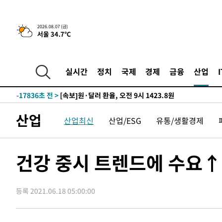
-24643초 전 >
[속보]종합특검, '관저이전 봐주기 감사' 유병호 구속기소
-21243초 전 >
민주 콩고 에볼라환자 4천명 돌파, 4053명 발생 1850명
2026.08.07 (금)
서울 34.7℃
-20493초 전 >
[속보]'300억원대 사기 혐의' 차가원 대표 구속 송치
-19687초 전 >
"미 전국적 살모네라 식중독 원인은 멕시코산 할라피뇨"--
-18200초 전 >
[속보]경찰·노동부, HL만도 평택사업장 끼임 사망 관련
실시간
정치
국제
경제
금융
산업
-18081초 전 >
[속보]합수본, '투표율 허위 입력' 중앙·서울·경기도 선관
압수수색
-17836초 전 >
[속보]원·달러 환율, 오전 9시 1423.8원
-17632초 전 >
[속보]삼성전자·SK하이닉스 동반 강보합…1%대 상승 
산업
산업최신
산업/ESG
유통/생활경제
-17618초 전 >
[속보]코스닥, 5.95포인트(0.74%) 상승한 807.62개장
-17586초 전 >
[속보]코스피, 6300선 재탈환…1.09% 오른 6365.07 
-14751초 전 >
시리아 다마스쿠스 교외에서 미니버스 폭발.. 14명 부상, 
건강 중시 트렌드에 수요
태
-14049초 전 >
입추에도 극한더위…서울 낮 39도 '폭염중대경보'
-9013초 전 >
이란, 호르무즈서 "적국 목표물들"과 대치로 남부 케슘섬
례 큰 폭발음
등록 2021.06.18 05:00:00
-7728초 전 >
[속보]美, 폴리실리콘 수입 규제…파생제품 15% 관세, 12
효
-5879초 전 >
[속보]트럼프, 美 원정출산 금지 행정명령 서명
-3579초 전 >
[속보] 뉴욕증시, 일제 하락 마감…나스닥 0.06%↓