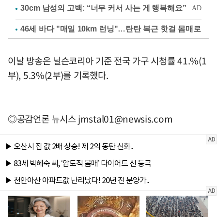
46세 바다 "매일 10km 런닝"…탄탄 복근 핫걸 몸매로
이날 방송은 닐슨코리아 기준 전국 가구 시청률 41.%(1
부), 5.3%(2부)를 기록했다.
◎공감언론 뉴시스
jmstal01@newsis.com