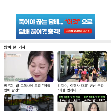
많이 본 기사
방은희, 母 고독사에 오열 "이틀
김지수, '여행사 대표' 변신 근황
만에 발견"
"가볼 만하니…"