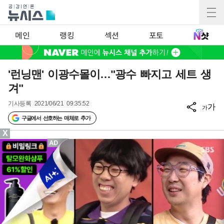
메인
랭킹
섹션
포토
'런닝맨' 이광수몰이…"광수 빠지고 세트 생
겨"
기사등록
2021/06/21 09:35:52
가
가
구글에서 선호하는 매체로 추가
X