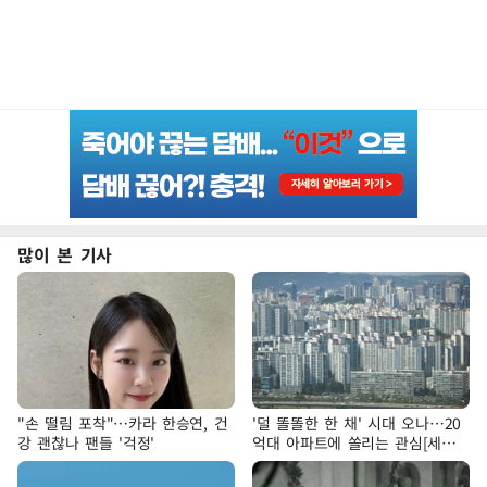
많이 본 기사
"손 떨림 포착"…카라 한승연, 건
'덜 똘똘한 한 채' 시대 오나…20
강 괜찮나 팬들 '걱정'
억대 아파트에 쏠리는 관심[세제
개편, 그 이후②]