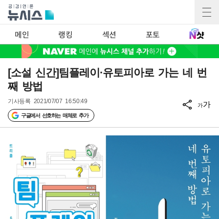
메인
랭킹
섹션
포토
[소설 신간]팀플레이·유토피아로 가는 네 번
째 방법
기사등록
2021/07/07 16:50:49
가
가
구글에서 선호하는 매체로 추가