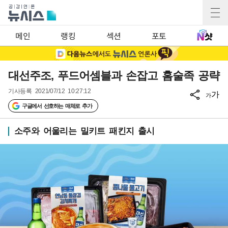
메인
랭킹
섹션
포토
대선주조, 푸드어셈블과 손잡고 홈술족 공략
기사등록
2021/07/12 10:27:12
가
가
구글에서 선호하는 매체로 추가
소주와 어울리는 밀키트 패킨지 출시