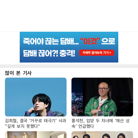
많이 본 기사
김희철, 결국 '거꾸로 태극기' 사과
홍석천, 입양 두 자녀에 '재산 상
"깊게 보지 못했다"
속' 언급했다