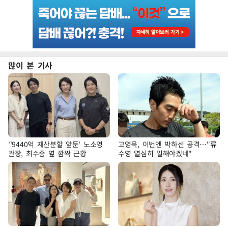
많이 본 기사
''9440억 재산분할 앞둔' 노소영
고영욱, 이번엔 박하선 공격…"류
관장, 최수종 옆 깜짝 근황
수영 열심히 일해야겠네"