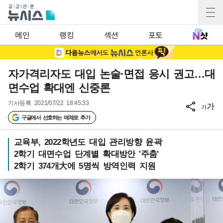
메인
랭킹
섹션
포토
자가격리자도 대입 논술·면접 응시 권고…대
면수업 확대엔 신중론
기사등록
2021/07/22 18:45:33
가
가
구글에서 선호하는 매체로 추가
교육부, 2022학년도 대입 관리방향 윤곽
2학기 대면수업 단계별 확대방안 '주춤'
2학기 374개大에 5명씩 방역인력 지원