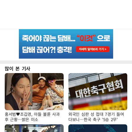
많이 본 기사
홍서범♥조갑경, 아들 불륜 사과
외국인 심판 성 접대 7경기 들여
후 근황…밝은 미소
다보니…한국 축구 '5승 2무'