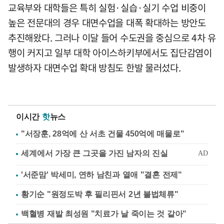
교육부와 대학들은 특히 실험·실습·실기 수업 비중이
높은 전문대의 경우 대면수업을 대폭 확대하는 방안도
추진해왔다. 그러나 이달 들어 수도권을 중심으로 4차 유
행이 커지고 일부 대학 아이스하키부에서도 집단감염이
발생하자 대면수업 확대 방침도 한발 물러섰다.
이시간
핫
뉴스
"서장훈, 28억에 산 서초 건물 450억에 매물로"
'서준맘' 박세미, 연하 남친과 열애 "결혼 전제"
황기순 "원정도박 후 필리핀서 2년 불법체류"
백혈병 재발 최성원 "치료가 날 죽이는 것 같아"