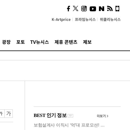
시, 스마트폰 액세서리에
NFC 더했다
K-Artprice
프라임뉴시스
위클리뉴시스
광장
포토
TV뉴시스
제휴 콘텐츠
제보