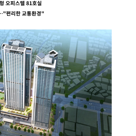
형 오피스텔 81호실
.3%↑
…"편리한 교통환경"
말고 과감히
쪽 아웃바
 하향
별재난지역
…희망지 못
날씨]
요 선제 대
단
무'
 마쳐
장 기소