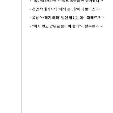
· "볶아달라니까!"…셀프 볶음밥 안 볶아줬다고 사장 폭행한 손님
· 천안 택배기사의 '매의 눈', 할머니 보이스피싱 피해 막아
· 옥상 '쓰레기 테러' 범인 잡았는데…과태료 3만원 처분에 숙박업주 허탈
· "바지 벗고 앞뒤로 돌아야 했다"…탈북민 김서아, 기쁨조 검사 수치심 회상