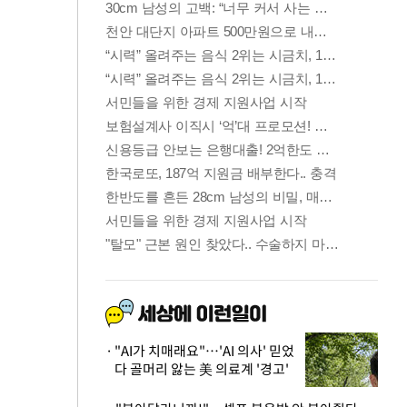
"AI가 치매래요"…'AI 의사' 믿었
다 골머리 앓는 美 의료계 '경고'