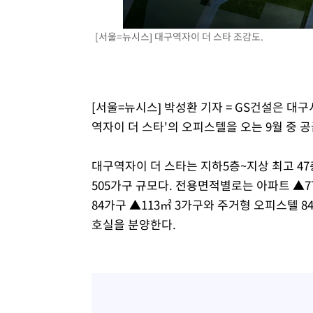
-8583초 전 >
외신들도 주목한 韓축구 파문…"국민적 공분에 수사 재개"
-8554초 전 >
11시간 압수수색에 성접대 파문까지…'쑥대밭' 된 축구협
[서울=뉴시스] 대구역자이 더 스타 조감도.
-7576초 전 >
[속보]규제합리화위원회 부위원장에 김태유 서울대 공대 
태 후임
-3934초 전 >
[속보]국힘 윤리위, '돌려차기 발언' 진종오·서범수 징계 
12분 전 >
[속보] 7월 중국 수출 23.9%↑ 수입 27.5%↑…무역총액 25
[서울=뉴시스] 박성환 기자 = GS건설은 대구
59분 전 >
[속보]'채상병 순직 책임' 임성근, 항소심도 징역 3년
역자이 더 스타'의 오피스텔을 오는 9월 중 
대구역자이 더 스타는 지하5층~지상 최고 47층
505가구 규모다. 전용면적별로는 아파트 ▲77㎡
84가구 ▲113㎡ 3가구와 주거형 오피스텔 8
호실을 분양한다.