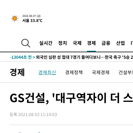
운드는 임시"
-20731초 전 >
"낮 기온 소폭 하락"…수도권 폭염중대경보, 폭염경보로
-20695초 전 >
[속보]이 대통령, '호우피해' 안동·의성 관할 4개 면 특
2026.08.07 (금)
서울 33.8℃
선포
-20658초 전 >
[단독]중수청 지원 검사들, 정원 초과 시 낮은 계급 임용
갈 수도
-18629초 전 >
낮 최고 37도 찜통더위…곳곳 소나기·강원 많은 비[내일
-16935초 전 >
SK하이닉스, 용인·청주 팹에 54조 투자…"AI 메모리 수
실시간
정치
국제
경제
금융
산업
응"
-13791초 전 >
여자배구 이재영·이다영 자매, 아제르바이잔 투란VC 입
-13044초 전 >
외국인 심판 성 접대 7경기 들여다보니…한국 축구 '5승 2
-12778초 전 >
[속보]코스닥, 2.86포인트(0.36%) 내린 798.81마감
경제
경제최신
경제정책
국제경제
건설부
-12731초 전 >
[속보]코스피, 6200선 약보합…0.60% 내린 6258.77에
-12711초 전 >
[속보]원·달러 환율, 7.7원 내린 1416.1원 마감
-12600초 전 >
[속보] 노원서 40.1도 관측…서울, 2018년 이후 첫 40도
GS건설, '대구역자이 더 
-9690초 전 >
[속보]종합특검, '계엄 수용공간 확보' 신용해 前교정본부
-8563초 전 >
외신들도 주목한 韓축구 파문…"국민적 공분에 수사 재개"
등록 2021.08.03 11:14:03
-8534초 전 >
11시간 압수수색에 성접대 파문까지…'쑥대밭' 된 축구협
-7556초 전 >
[속보]규제합리화위원회 부위원장에 김태유 서울대 공대 
태 후임
-3914초 전 >
[속보]국힘 윤리위, '돌려차기 발언' 진종오·서범수 징계 