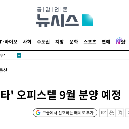
 하향
별재난지역
…희망지 못
날씨]
요 선제 대
IT·바이오
사회
수도권
지방
문화
스포츠
연예
단
무'
동산
 마쳐
스타' 오피스텔 9월 분양 예정
장 기소
회
구글에서 선호하는 매체로 추가
교수…이병
절차 개시