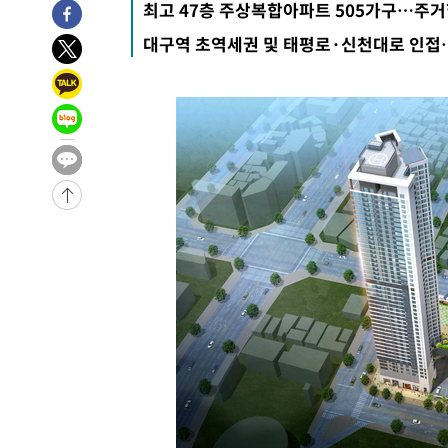
최고 47층 주상복합아파트 505가구…주거
12분 전 >
[속보] 7월 중국 수출 23.9%↑ 수입 27.5%↑…무역총액 25
대구역 초역세권 및 태평로·신천대로 인접
1시간 전 >
[속보]'채상병 순직 책임' 임성근, 항소심도 징역 3년
-30098초 전 >
[속보]이 대통령 "부동산 공급 기존 사고방식 매달리지 
실천"
-29183초 전 >
이란, "오만과 '중앙 단일 루트' 합의…북쪽 인바운드·남
운드는 임시"
-20751초 전 >
"낮 기온 소폭 하락"…수도권 폭염중대경보, 폭염경보로
-20715초 전 >
[속보]이 대통령, '호우피해' 안동·의성 관할 4개 면 특
선포
-20678초 전 >
[단독]중수청 지원 검사들, 정원 초과 시 낮은 계급 임용
갈 수도
-18649초 전 >
낮 최고 37도 찜통더위…곳곳 소나기·강원 많은 비[내일
-16955초 전 >
SK하이닉스, 용인·청주 팹에 54조 투자…"AI 메모리 수
응"
-13811초 전 >
여자배구 이재영·이다영 자매, 아제르바이잔 투란VC 입
-13064초 전 >
외국인 심판 성 접대 7경기 들여다보니…한국 축구 '5승 2
-12798초 전 >
[속보]코스닥, 2.86포인트(0.36%) 내린 798.81마감
-12751초 전 >
[속보]코스피, 6200선 약보합…0.60% 내린 6258.77에
-12731초 전 >
[속보]원·달러 환율, 7.7원 내린 1416.1원 마감
-12620초 전 >
[속보] 노원서 40.1도 관측…서울, 2018년 이후 첫 40도
-9710초 전 >
[속보]종합특검, '계엄 수용공간 확보' 신용해 前교정본부