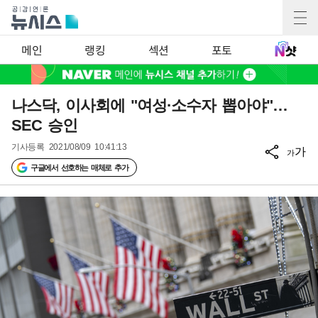
메인
랭킹
섹션
포토
나스닥, 이사회에 "여성·소수자 뽑아야"…
SEC 승인
기사등록
2021/08/09 10:41:13
가
가
구글에서 선호하는 매체로 추가