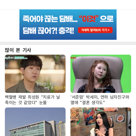
많이 본 기사
백혈병 재발 최성원 "치료가 날
'서준맘' 박세미, 연하 남자친구와
죽이는 것 같았다" 눈물
열애 "결혼 생각도"