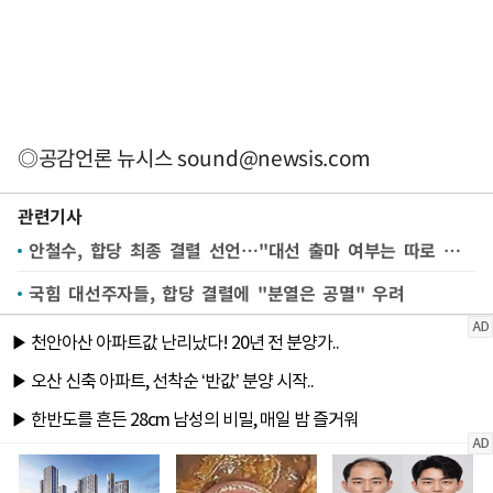
◎공감언론 뉴시스
sound@newsis.com
관련기사
안철수, 합당 최종 결렬 선언…"대선 출마 여부는 따로 말씀"(종합)
국힘 대선주자들, 합당 결렬에 "분열은 공멸" 우려