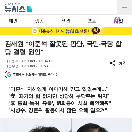
메인
랭킹
섹션
포토
김재원 "이준석 잘못된 판단, 국민-국당 합
당 결렬 원인"
기사등록
2021/08/17 09:04:18
가
가
최종수정
2021/08/17 10:53:29
구글에서 선호하는 매체로 추가
"이준석 자신있게 이야기해 믿고 있었는데…"
"安, 과거의 힘 없지만 상당히 부담주는 위치"
"李 통화 녹취 '유출', 원희룡이 사실 확인해줘"
"서병수, 경준위 활동에서 많은 오해 일으켜"