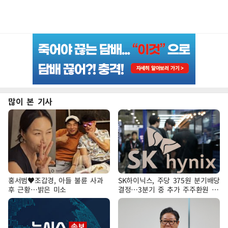
많이 본 기사
홍서범♥조갑경, 아들 불륜 사과
SK하이닉스, 주당 375원 분기배당
후 근황…밝은 미소
결정…3분기 중 추가 주주환원 발
표