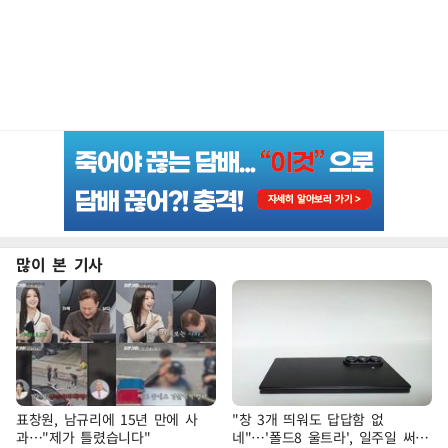
많이 본 기사
표창원, 남규리에 15년 만에 사
"창 3개 띄워도 답답함 없
과…"제가 틀렸습니다"
네"…'폴드8 울트라', 일주일 써보