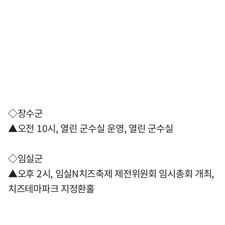
◇장수군
▲오전 10시, 열린 군수실 운영, 열린 군수실
◇임실군
▲오후 2시, 임실N치즈축제 제전위원회 임시총회 개최,
치즈테마파크 지정환홀