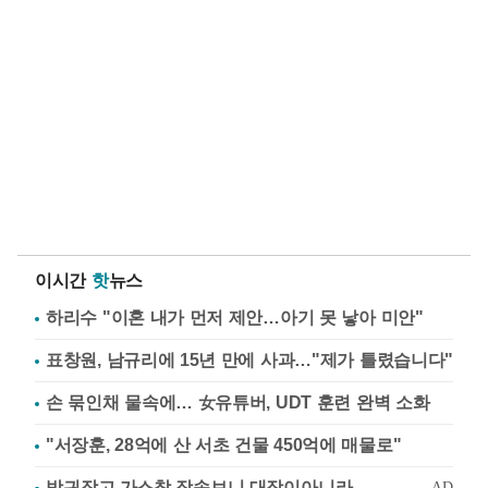
이시간
핫
뉴스
하리수 "이혼 내가 먼저 제안…아기 못 낳아 미안"
표창원, 남규리에 15년 만에 사과…"제가 틀렸습니다"
손 묶인채 물속에… 女유튜버, UDT 훈련 완벽 소화
"서장훈, 28억에 산 서초 건물 450억에 매물로"