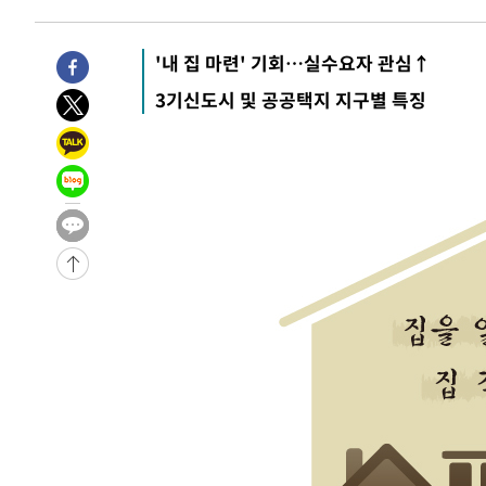
송"
-187초 전 >
'최고 37도' 폭염 지속…강원동해안 최대 150㎜ 비
1시간 전 >
[속보]뉴욕증시 상승 마감…S&P 0.6% 나스닥 1.3%↑
'내 집 마련' 기회…실수요자 관심↑
3기신도시 및 공공택지 지구별 특징