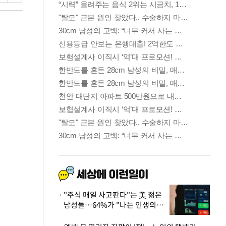
"주식 매일 사고판다"는 美 젊은
남성들…64%가 "나는 인생의
패배자“