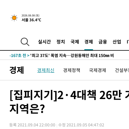
-22874초 전 >
선재도서 해루질 나섰다 실종 60대, 닷새 만에 숨진 채 발
-20408초 전 >
남자 농구, 나고야 아시안게임서 '홈팀' 일본과 한일전
2026.08.08 (토)
서울 36.4℃
-19784초 전 >
여수 오동도 해상서 모터보트 전복…1명 사망·1명 실종
-16011초 전 >
극한폭염 한풀 꺾이지만…'낮 최고 35도' 무더위, 열대야
주 날씨]
-13029초 전 >
축구협회 "압수수색·성접대 논란 사과…쇄신의 기회로 
실시간
정치
국제
경제
금융
산업
-11546초 전 >
[속보]'압수수색·성접대 논란' 축구협회 "실망과 걱정 
송"
-167초 전 >
'최고 37도' 폭염 지속…강원동해안 최대 150㎜ 비
1시간 전 >
[속보]뉴욕증시 상승 마감…S&P 0.6% 나스닥 1.3%↑
경제
경제최신
경제정책
국제경제
건설부
-29077초 전 >
강릉에 시간당 81.4㎜ 물폭탄…도로 잠기고 담벼락 붕괴
-25184초 전 >
백운산서 80년근 천종산삼 9뿌리 발견…감정가 1.3억원
-22894초 전 >
선재도서 해루질 나섰다 실종 60대, 닷새 만에 숨진 채 발
[집피지기]2·4대책 26만
-20428초 전 >
남자 농구, 나고야 아시안게임서 '홈팀' 일본과 한일전
지역은?
-19804초 전 >
여수 오동도 해상서 모터보트 전복…1명 사망·1명 실종
-16031초 전 >
극한폭염 한풀 꺾이지만…'낮 최고 35도' 무더위, 열대야
주 날씨]
-13049초 전 >
축구협회 "압수수색·성접대 논란 사과…쇄신의 기회로 
등록 2021.09.04 22:00:00
수정 2021.09.05 04:47:02
-11566초 전 >
[속보]'압수수색·성접대 논란' 축구협회 "실망과 걱정 