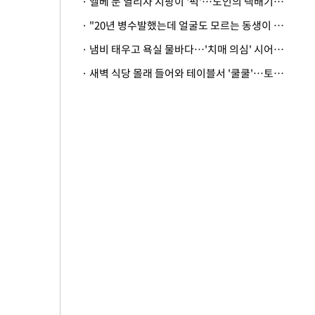
· 엘베 문 열리자 지팡이 '퍽'…노인의 택배기사 폭행 이유
· "20년 병수발했는데 얼굴도 모르는 동생이 유산 절반을"…배다른 형제 상속권 있을까
· 냄비 태우고 욕실 물바다…'치매 의심' 시어머니 검사 권유했다가 '날벼락'
· 새벽 식당 몰래 들어와 테이블서 '쿨쿨'…토사물 남기고 사라진 남성