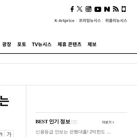
사이 해답 찾았죠"…알을
깨고 나온 '초자아'
K-Artprice
프라임뉴시스
위클리뉴시스
광장
포토
TV뉴시스
제휴 콘텐츠
제보
끄는