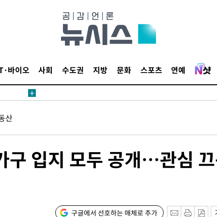
견
 계속[다음
삼겠다"
IT·바이오
사회
수도권
지방
문화
스포츠
연예
안겨드려 죄
동산
견
 가구 입지 모두 공개…관심 
 계속[다음
삼겠다"
구글에서 선호하는 매체로 추가
안겨드려 죄