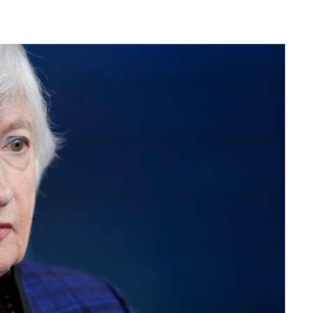
속[다음주
다"
려 죄송"
서미화·한
1위… 정청
.08%·
 뛸 것"
리
날씨]
해 아틀레