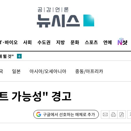
서미화·한
1위… 정청
IT·바이오
사회
수도권
지방
문화
스포츠
연예
.08%·
 뛸 것"
리
날씨]
국
일본
아시아/오세아니아
중동/아프리카
해 아틀레
트 가능성" 경고
구글에서 선호하는 매체로 추가