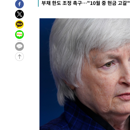
부채 한도 조정 촉구…"10월 중 현금 고갈"
6시간 전 >
여수 오동도 해상서 모터보트 전복…1명 사망·1명 실종
7시간 전 >
극한폭염 한풀 꺾이지만…'낮 최고 35도' 무더위, 열대야 계
날씨]
8시간 전 >
축구협회 "압수수색·성접대 논란 사과…쇄신의 기회로 삼겠
8시간 전 >
[속보]'압수수색·성접대 논란' 축구협회 "실망과 걱정 안겨드
11시간 전 >
'최고 37도' 폭염 지속…강원동해안 최대 150㎜ 비
13시간 전 >
[속보]뉴욕증시 상승 마감…S&P 0.6% 나스닥 1.3%↑
-10538초 전 >
이란 "호르무즈 재개방 합의 근접…美 배상 선행돼야"
-1585초 전 >
[속보]與최고위원 제주·인천 순회경선…박선원·최민희·
민수·김용 순
-1538초 전 >
[속보]김민석, 與 전대 당원투표 누적 득표율 45.42%로 
래 44.56%
-820초 전 >
[속보]與 대표 경선 제주·인천 당원투표…金 47.75%·鄭 42
宋 10.17%
-354초 전 >
이강인 "아틀레티코 이적 기뻐…등번호 7번 의미보단 팀 위해
-289초 전 >
[속보]與 당대표 경선, 제주·인천 권리당원 투표 김민석 승
1시간 전 >
낮 최고 35도 '무더위'…동해안 시간당 30㎜ '강한 비'[내일
1시간 전 >
[속보]이강인 "감독님이 원하는 마음 느꼈고, 많은 트로피 원
티코 이적"
1시간 전 >
수도권 40도 육박 '펄펄'…동해안 일부 지역엔 호의주의보
2시간 전 >
온열질환 사망자 3명 늘어…누적 환자 3000명 돌파