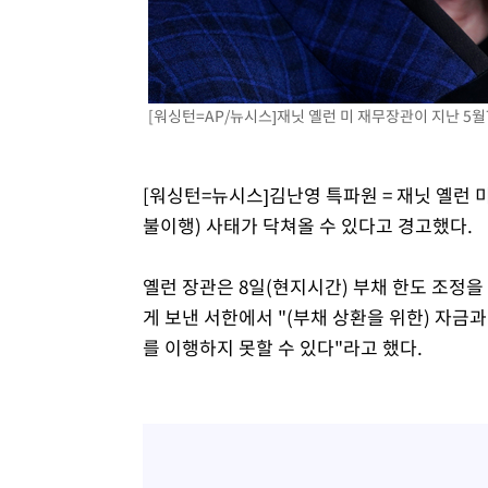
3시간 전 >
강릉에 시간당 81.4㎜ 물폭탄…도로 잠기고 담벼락 붕괴
4시간 전 >
백운산서 80년근 천종산삼 9뿌리 발견…감정가 1.3억원
5시간 전 >
선재도서 해루질 나섰다 실종 60대, 닷새 만에 숨진 채 발견
6시간 전 >
남자 농구, 나고야 아시안게임서 '홈팀' 일본과 한일전
[워싱턴=AP/뉴시스]재닛 옐런 미 재무장관이 지난 5월7
6시간 전 >
여수 오동도 해상서 모터보트 전복…1명 사망·1명 실종
7시간 전 >
극한폭염 한풀 꺾이지만…'낮 최고 35도' 무더위, 열대야 계
날씨]
[워싱턴=뉴시스]김난영 특파원 = 재닛 옐런 
8시간 전 >
축구협회 "압수수색·성접대 논란 사과…쇄신의 기회로 삼겠
불이행) 사태가 닥쳐올 수 있다고 경고했다.
8시간 전 >
[속보]'압수수색·성접대 논란' 축구협회 "실망과 걱정 안겨드
11시간 전 >
'최고 37도' 폭염 지속…강원동해안 최대 150㎜ 비
옐런 장관은 8일(현지시간) 부채 한도 조정
13시간 전 >
[속보]뉴욕증시 상승 마감…S&P 0.6% 나스닥 1.3%↑
게 보낸 서한에서 "(부채 상환을 위한) 자금
를 이행하지 못할 수 있다"라고 했다.