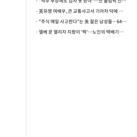
· "척추 부상에도 검사 못 받아"…전 올림픽 선수, 美봅슬레이협회 상대 소송
· 英유명 여배우, 큰 교통사고서 기아차 덕에 살았다
· "주식 매일 사고판다"는 美 젊은 남성들…64%가 "나는 인생의 패배자“
· 엘베 문 열리자 지팡이 '퍽'…노인의 택배기사 폭행 이유