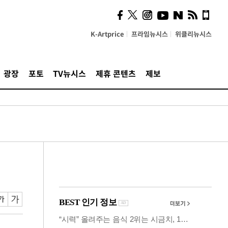
사이 해답 찾았죠"…알을
깨고 나온 '초자아'
K-Artprice
프라임뉴시스
위클리뉴시스
광장
포토
TV뉴시스
제휴 콘텐츠
제보