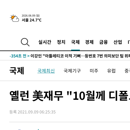
13시간 전 >
[속보]뉴욕증시 상승 마감…S&P 0.6% 나스닥 1.3%↑
2026.08.09 (일)
-10538초 전 >
이란 "호르무즈 재개방 합의 근접…美 배상 선행돼야"
서울 24.7℃
-1585초 전 >
[속보]與최고위원 제주·인천 순회경선…박선원·최민희·
민수·김용 순
-1538초 전 >
[속보]김민석, 與 전대 당원투표 누적 득표율 45.42%로 
실시간
정치
국제
경제
금융
산업
래 44.56%
-820초 전 >
[속보]與 대표 경선 제주·인천 당원투표…金 47.75%·鄭 42
宋 10.17%
-354초 전 >
이강인 "아틀레티코 이적 기뻐…등번호 7번 의미보단 팀 위해
-289초 전 >
[속보]與 당대표 경선, 제주·인천 권리당원 투표 김민석 승
국제
1시간 전 >
낮 최고 35도 '무더위'…동해안 시간당 30㎜ '강한 비'[내일
국제최신
국제기구
미주
유럽
중
1시간 전 >
[속보]이강인 "감독님이 원하는 마음 느꼈고, 많은 트로피 원
티코 이적"
1시간 전 >
수도권 40도 육박 '펄펄'…동해안 일부 지역엔 호의주의보
옐런 美재무 "10월께 디폴
2시간 전 >
온열질환 사망자 3명 늘어…누적 환자 3000명 돌파
3시간 전 >
강릉에 시간당 81.4㎜ 물폭탄…도로 잠기고 담벼락 붕괴
4시간 전 >
백운산서 80년근 천종산삼 9뿌리 발견…감정가 1.3억원
등록 2021.09.09 06:25:35
5시간 전 >
선재도서 해루질 나섰다 실종 60대, 닷새 만에 숨진 채 발견
6시간 전 >
남자 농구, 나고야 아시안게임서 '홈팀' 일본과 한일전