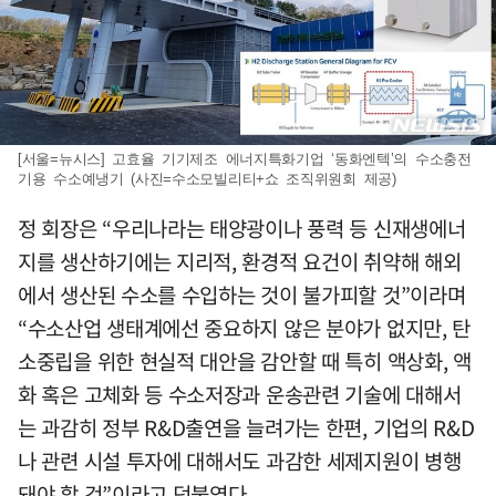
[서울=뉴시스] 고효율 기기제조 에너지특화기업 ‘동화엔텍’의 수소충전
기용 수소예냉기 (사진=수소모빌리티+쇼 조직위원회 제공)
정 회장은 “우리나라는 태양광이나 풍력 등 신재생에너
지를 생산하기에는 지리적, 환경적 요건이 취약해 해외
에서 생산된 수소를 수입하는 것이 불가피할 것”이라며
“수소산업 생태계에선 중요하지 않은 분야가 없지만, 탄
소중립을 위한 현실적 대안을 감안할 때 특히 액상화, 액
화 혹은 고체화 등 수소저장과 운송관련 기술에 대해서
는 과감히 정부 R&D출연을 늘려가는 한편, 기업의 R&D
나 관련 시설 투자에 대해서도 과감한 세제지원이 병행
돼야 할 것”이라고 덧붙였다.