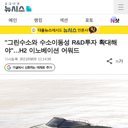
메인
랭킹
섹션
포토
"그린수소와 수소이동성 R&D투자 확대해
야"…H2 이노베이션 어워드
기사등록
2021/09/09 11:14:36
가
가
구글에서 선호하는 매체로 추가