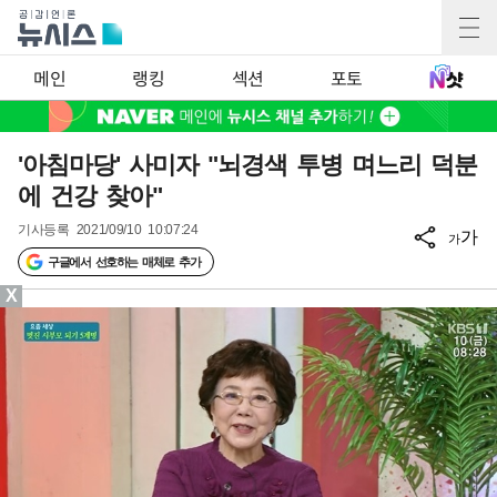
메인
랭킹
섹션
포토
'아침마당' 사미자 "뇌경색 투병 며느리 덕분
에 건강 찾아"
기사등록
2021/09/10 10:07:24
가
가
구글에서 선호하는 매체로 추가
X