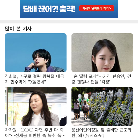
많이 본 기사
김희철, 거꾸로 걸린 광복절 태극
"손 떨림 포착"…카라 한승연, 건
기 현수막에 "X돌았네"
강 괜찮나 팬들 '걱정'
차가원 "○○○ 까면 주변 다 죽
용산어린이정원 앞 즐비한 근조화
어"…전세금 미반환 속 녹취 폭로
환, 왜?[뉴시스Pic]