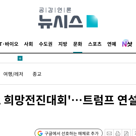
IT·바이오
사회
수도권
지방
문화
스포츠
연예
여행/레저
종교
22 희망전진대회'…트럼프 연
구글에서 선호하는 매체로 추가