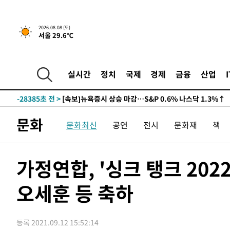
2026.08.08 (토)
서울 29.6℃
실시간
정치
국제
경제
금융
산업
-28385초 전 >
[속보]뉴욕증시 상승 마감…S&P 0.6% 나스닥 1.3%↑
문화
문화최신
공연
전시
문화재
책
가정연합, '싱크 탱크 20
오세훈 등 축하
등록 2021.09.12 15:52:14