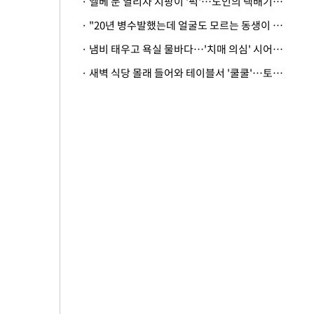
· 엘베 문 열리자 지팡이 '퍽'…노인의 택배기사 폭행 이유
· "20년 병수발했는데 얼굴도 모르는 동생이 유산 절반을"…배다른 형제 상속권 있을까
· 냄비 태우고 욕실 물바다…'치매 의심' 시어머니 검사 권유했다가 '날벼락'
· 새벽 식당 몰래 들어와 테이블서 '쿨쿨'…토사물 남기고 사라진 남성