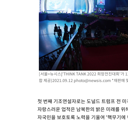
[서울=뉴시스]'THINK TANK 2022 희망전진대회
합 제공)2021.09.12
photo@newsis.com
*재판매 및
첫 번째 기조연설자로는 도널드 트럼프 전 미
자랑스러운 업적은 남북한의 밝은 미래를 위해
자국민을 보호토록 노력을 기울여 '핵무기에 