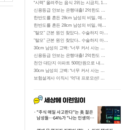
"주식 매일 사고판다"는 美 젊은
남성들…64%가 "나는 인생의
패배자“