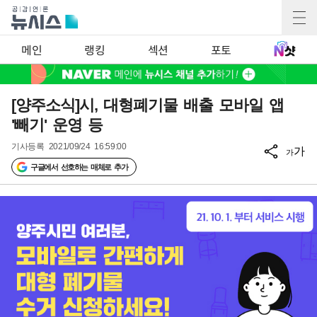
메인
랭킹
섹션
포토
[양주소식]시, 대형폐기물 배출 모바일 앱
'빼기' 운영 등
기사등록
2021/09/24 16:59:00
가
가
구글에서 선호하는 매체로 추가