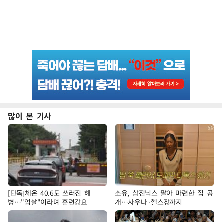
많이 본 기사
[단독]체온 40.6도 쓰러진 해
소유, 삼전닉스 팔아 마련한 집 공
병…"엄살"이라며 훈련강요
개…사우나·헬스장까지