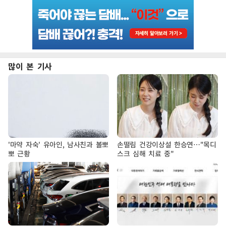
많이 본 기사
'마약 자숙' 유아인, 남사친과 볼뽀
손떨림 건강이상설 한승연…"목디
뽀 근황
스크 심해 치료 중"