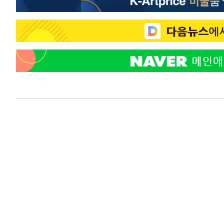
-7044초 전 >
[속보]코스피, 119.51포인트(1.81%) 내린 6478.75 개장
-3491초 전 >
6월 경상수지 497.3억 달러…두 달 연속 사상 최대
-3442초 전 >
서울 낮 39도 '폭염중대경보'…40도 관측 가능성도
-804초 전 >
미 워싱턴주 스포캔 시의 통제불능 3개 산불, 방화선 일부 구
1시간 전 >
[속보] 호르무즈 해협 이란-오만 협상 기대속 뉴욕증시 혼조 
0.49%↑