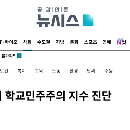
 포착
라하라 격파
꺾인다"
 위협"
 수용할까
IT·바이오
사회
수도권
지방
문화
스포츠
연예
해 불가피"
등 압수수
월 중 예
/보건
복지
교육
노동
환경
날씨
수능
지 학교민주주의 지수 진단
축