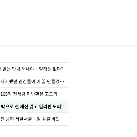
 돈 받는 만큼 해내야…양해는 없다"
허지웅 "우리가 지지했던 인간들이 이 꼴 만들었다"
이승기 "차가원 105억 전세금 미반환은 고도의 사기"
도박으로 전 재산 잃고 필리핀 도피"
정보석 "황정음 전 남편 서글서글…잘 살길 바랐는데"