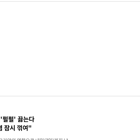
 '펄펄' 끓는다
염 잠시 꺾여"