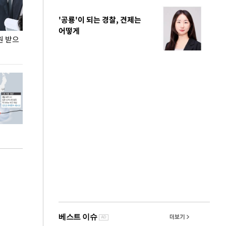
'공룡'이 되는 경찰, 견제는
어떻게
원 받으
정동영, 조현 '이상주의' 발언에 "이상이 있어야
장동혁 "李 대
현실 바꿔"
하다"