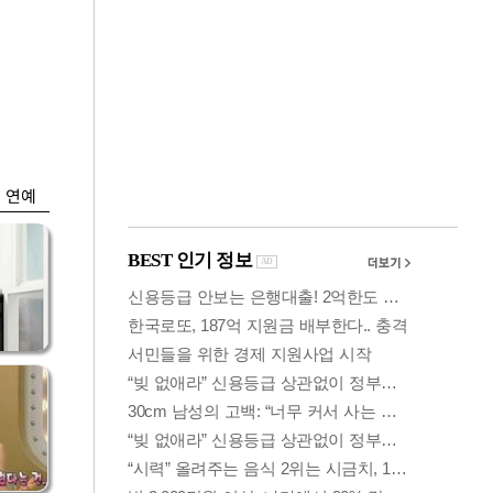
금융
…서
"샌디스크 실적 실
줄어
망"…SK하닉, 또
10% 털썩
연예