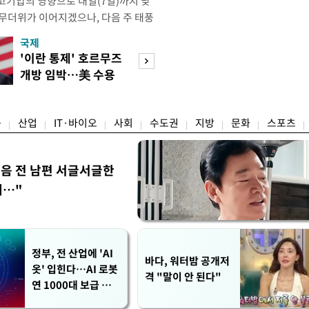
고기압의 영향으로 내일(7일)까지 낮
 무더위가 이어지겠으나, 다음 주 태풍
계가 재편되는 과정에서 폭염이 일시적
국제
경제
상청은 내다봤다. 기상청은 6일 오전
'이란 통제' 호르무즈
실거주해야 절세
같이 밝혔다. 이광연 기상청 예보분석
개방 임박…美 수용
울 전월세 매물 
결된 고기압이 한반도에 자리잡고 있
할까
들듯
융
산업
IT·바이오
사회
수도권
지방
문화
스포츠
음 전 남편 서글서글한
…"
정부, 전 산업에 'AI
바다, 워터밤 공개저
옷' 입힌다…AI 로봇
격 "말이 안 된다"
연 1000대 보급 추
진