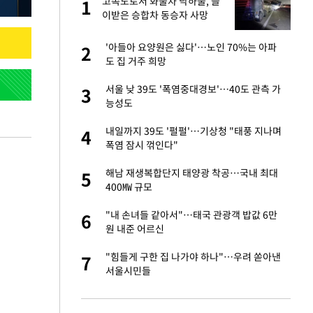
재
고속도로서 화물차 낙하물, 들
1
1
이받은 승합차 동승자 사망
서글서글한 인상이
'아들아 요양원은 싫다'…노인 70%는 아파
2
2
도 집 거주 희망
입힌다…AI 로봇 연
서울 낮 39도 '폭염중대경보'…40도 관측 가
3
3
능성도
이 안 된다"
내일까지 39도 '펄펄'…기상청 "태풍 지나며
4
4
폭염 잠시 꺾인다"
"짝짝이 눈 탈출"
해남 재생복합단지 태양광 착공…국내 최대
5
5
400㎿ 규모
 원전 반대 안해…안
"내 손녀들 같아서"…태국 관광객 밥값 6만
6
6
원 내준 어르신
, 들이받은 승합차
"힘들게 구한 집 나가야 하나"…우려 쏟아낸
7
7
서울시민들