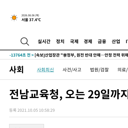
-27983초 전 >
"여기 떨어졌다"…다누리, 스페이스X 로켓 달 충돌 흔적
-25028초 전 >
손흥민, 5경기 연속골 실패…LAFC는 승부차기 끝 과달
2026.08.06 (목)
서울 37.4℃
-17629초 전 >
내일까지 39도 '펄펄'…기상청 "태풍 지나며 폭염 잠시 
-17266초 전 >
트럼프, 한국계 진보 주지사 후보 맹공…"공산주의가 최대
-17244초 전 >
"美간섭에 합의 지연"…트럼프, '이란 호르무즈 통제권'
실시간
정치
국제
경제
금융
산업
-13764초 전 >
[속보]산업장관 "李정부, 원전 반대 안해…안정 전력 위
-12461초 전 >
[속보]경찰, '홍명보 선임 논란' 대한축구협회·축구회관 
색
-11848초 전 >
[속보]산업장관 "美무역법 제301조 과잉생산 결과 발표 8
사회
사회최신
사건/사고
법원/검찰
의료
상
-11641초 전 >
[속보]코스피 매도사이드카 발동…4%대 급락
-10913초 전 >
[속보]전남광주 초대 시민추천 부시장에 백승주·윤난실
-8474초 전 >
서울 열대야 15일째 지속…비공식 '초열대야' 30도 넘어
전남교육청, 오는 29일까
-7041초 전 >
[속보]코스닥, 2.15포인트(0.27%) 내린 797.44 출발
-7024초 전 >
[속보]코스피, 119.51포인트(1.81%) 내린 6478.75 개장
등록 2021.10.05 10:58:29
-3471초 전 >
6월 경상수지 497.3억 달러…두 달 연속 사상 최대
-3422초 전 >
서울 낮 39도 '폭염중대경보'…40도 관측 가능성도
-784초 전 >
미 워싱턴주 스포캔 시의 통제불능 3개 산불, 방화선 일부 구