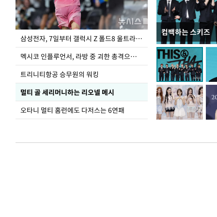
컴백하는 스키즈
이재명 대통령, 
삼성전자, 7일부터 갤럭시 Z 폴드8 울트라·폴드8·플립8 출시
선 다해 강구해야
멕시코 인플루언서, 라방 중 괴한 총격으로 사망
트리니티항공 승무원의 워킹
멀티 골 세리머니하는 리오넬 메시
오타니 멀티 홈런에도 다저스는 6연패