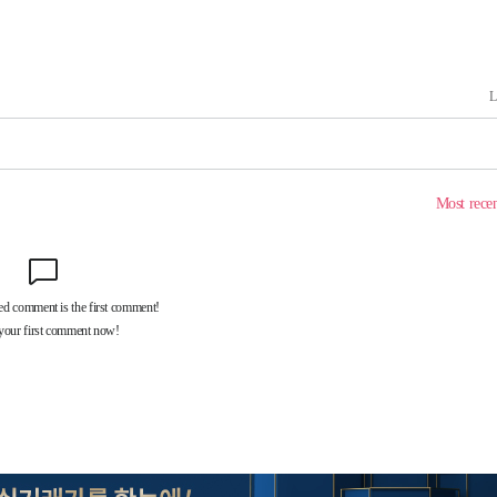
마감 다우
감
 포착
라하라 격파
꺾인다"
 위협"
 수용할까
해 불가피"
등 압수수
월 중 예