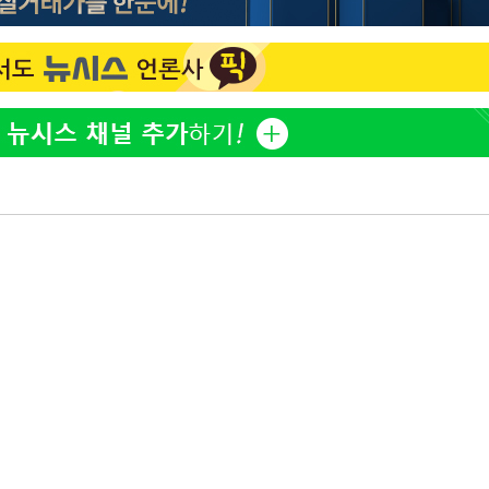
황기순 "원정 도박으로 전 
1
산 잃고 필리핀 도피"
정보석 "황정음 전 남편 
2
었는데…"
축
정부, 전 산업에 'AI 옷' 
3
마감 다우
1000대 보급 추진
바다, 워터밤 공개저격 "말
4
최준희, 또 성형수술 예고 
5
[속보]산업장관 "李정부,
6
정 전력 위해 불가피"
고속도로서 화물차 낙하물
7
동승자 사망