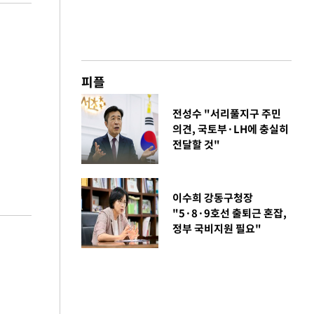
피플
전성수 "서리풀지구 주민
의견, 국토부·LH에 충실히
전달할 것"
이수희 강동구청장
"5·8·9호선 출퇴근 혼잡,
정부 국비지원 필요"