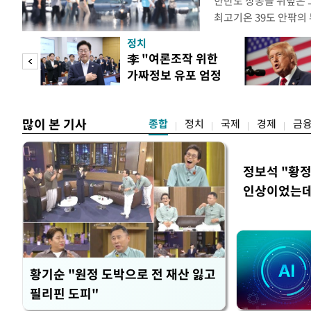
한반도 상공을 뒤덮은 
최고기온 39도 안팎의
'돌핀'이 지나며 기압
정치
으로 주춤할 것으로 기
기어
李 "여론조작 위한
정례 브리핑을 열고 이
로맨스
가짜정보 유포 엄정
관은 "상층까지 잘 연
대응"
많이 본 기사
종합
정치
국제
경제
금
정보석 "황정
인상이었는데
황기순 "원정 도박으로 전 재산 잃고
필리핀 도피"