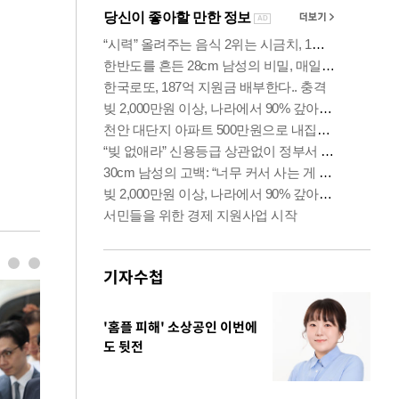
기자수첩
'홈플 피해' 소상공인 이번에
도 뒷전