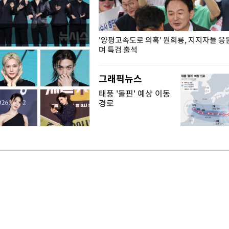
"수사·기소 분리 관련 대비책 최
'양평고속도로 의혹' 원희룡, 지지자들 응
"
며 특검 출석
그래픽뉴스
태풍 '돌핀' 예상 이동
경로