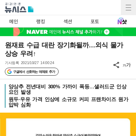
메인
랭킹
섹션
포토
원재료 수급 대란 장기화될까…외식 물가
상승 우려↑
기사등록
2021/10/27 14:00:24
가
가
구글에서 선호하는 매체로 추가
양상추 전년대비 300% 가까이 폭등…샐러드군 인상
요인 발생
원두·우유 가격 인상에 소규모 커피 프랜차이즈 원가
압박 심화