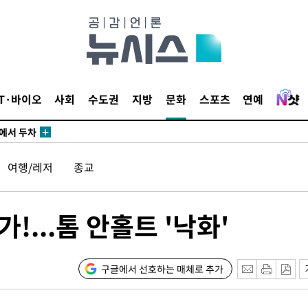
3명은 중
IT·바이오
사회
수도권
지방
문화
스포츠
연예
에서 두차
20일 후
여행/레저
종교
3명은 중
...톰 안홀트 '낙화'
에서 두차
20일 후
구글에서 선호하는 매체로 추가