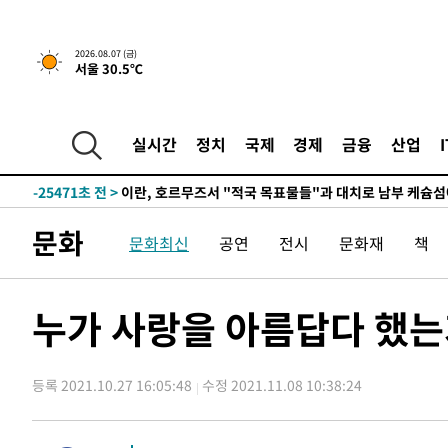
2026.08.07 (금)
서울 30.5℃
-20057초 전 >
[속보] 뉴욕증시, 일제 하락 마감…나스닥 0.06%↓
-31209초 전 >
시리아 다마스쿠스 교외에서 미니버스 폭발.. 14명 부상, 
실시간
정치
국제
경제
금융
산업
태
-30507초 전 >
입추에도 극한더위…서울 낮 39도 '폭염중대경보'
-25471초 전 >
이란, 호르무즈서 "적국 목표물들"과 대치로 남부 케슘섬
례 큰 폭발음
-24186초 전 >
[속보]美, 폴리실리콘 수입 규제…파생제품 15% 관세, 1
문화
문화최신
공연
전시
문화재
책
발효
-22337초 전 >
[속보]트럼프, 美 원정출산 금지 행정명령 서명
-20037초 전 >
[속보] 뉴욕증시, 일제 하락 마감…나스닥 0.06%↓
-31229초 전 >
시리아 다마스쿠스 교외에서 미니버스 폭발.. 14명 부상, 
누가 사랑을 아름답다 했는가!
태
-30527초 전 >
입추에도 극한더위…서울 낮 39도 '폭염중대경보'
-25491초 전 >
이란, 호르무즈서 "적국 목표물들"과 대치로 남부 케슘섬
례 큰 폭발음
등록 2021.10.27 16:05:48
수정 2021.11.08 10:38:24
-24206초 전 >
[속보]美, 폴리실리콘 수입 규제…파생제품 15% 관세, 1
발효
-22357초 전 >
[속보]트럼프, 美 원정출산 금지 행정명령 서명
-20057초 전 >
[속보] 뉴욕증시, 일제 하락 마감…나스닥 0.06%↓