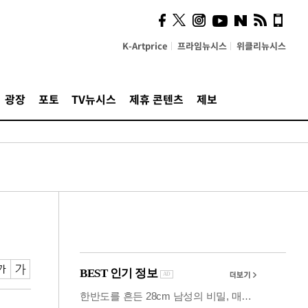
즈, 소리 봇짐 지고 세상으
로 "韓 요소 깊게 우려내"
K-Artprice
프라임뉴시스
위클리뉴시스
광장
포토
TV뉴시스
제휴 콘텐츠
제보