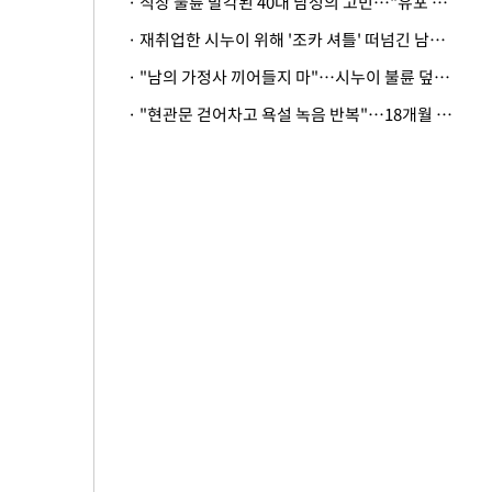
· 직장 불륜 발각된 40대 남성의 고민…"유포 동료 명예훼손·협박죄 고소 가능할까"
· 재취업한 시누이 위해 '조카 셔틀' 떠넘긴 남편…아내 "난 못한다"
· "남의 가정사 끼어들지 마"…시누이 불륜 덮으려는 남편에 억울한 아내
· "현관문 걷어차고 욕설 녹음 반복"…18개월 아기 키우는 집 뒤흔든 '앞집의 비극'