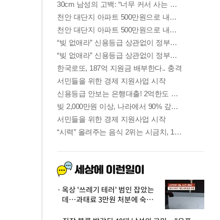
옥상 '쓰레기 테러' 범인 잡았는
데…과태료 3만원 처분에 숙박업
주 허탈