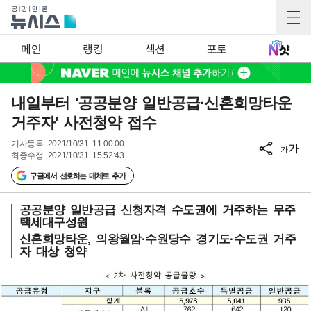
메인
랭킹
섹션
포토
내일부터 '공공분양 일반공급·신혼희망타운
거주자' 사전청약 접수
기사등록
2021/10/31 11:00:00
가
가
최종수정
2021/10/31 15:52:43
구글에서 선호하는 매체로 추가
공공분양 일반공급 신청자격 수도권에 거주하는 무주
택세대구성원
신혼희망타운, 의왕월암·수원당수 경기도·수도권 거주
자 대상 청약