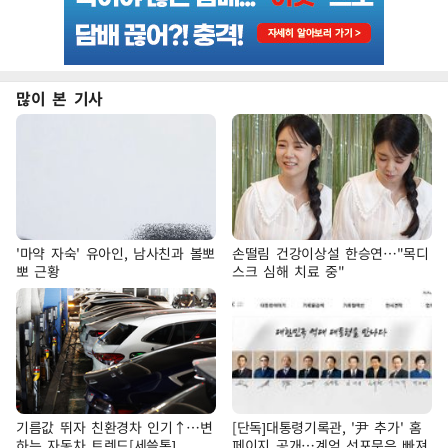
많이 본 기사
'마약 자숙' 유아인, 남사친과 볼뽀
손떨림 건강이상설 한승연…"목디
뽀 근황
스크 심해 치료 중"
기름값 뛰자 친환경차 인기↑…변
[단독]대통령기록관, '尹 추가' 홈
하는 자동차 트렌드[세쓸통]
페이지 공개…계엄 선포문은 빠져