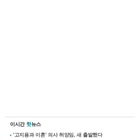
이시간
핫
뉴스
'고지용과 이혼' 의사 허양임, 새 출발했다