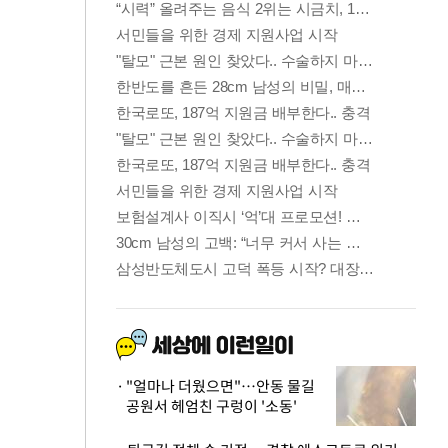
"얼마나 더웠으면"…안동 물길
공원서 헤엄친 구렁이 '소동'