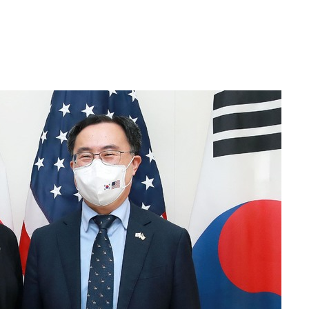
 " 밝혀
폭발로 부
황 논의
정보, 언론
어”