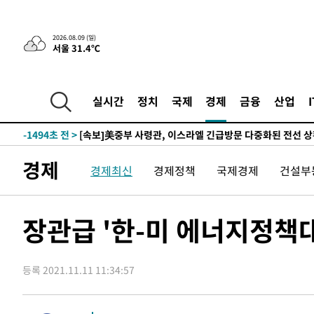
-28469초 전 >
'2경기 연속 침묵' 손흥민, 톨루카전 68분만 뛰고 슈팅 0
-27221초 전 >
이강인, 오늘 서울서 AT마드리드 입단식…'전례 없는 특
2026.08.09 (일)
서울 31.4℃
-14103초 전 >
'여긴 20도, 저긴 50도'…열화상 카메라로 본 폭염 저감
차'
-13574초 전 >
콜롬비아 신임 우파 대통령 취임 하루만에 차량폭탄 폭발
-7168초 전 >
튀르키예 외무장관, "메카 3국 방위협정은 이란이 목표 아냐
실시간
정치
국제
경제
금융
산업
-4376초 전 >
이군이 불법 군시설 건설한 레바논 남부에서 레바논군 3명 
상
-1494초 전 >
[속보]美중부 사령관, 이스라엘 긴급방문 다중화된 전선 상
7분 전 >
美 국방부, 켄달 전 공군장관 보안허가 취소…“에어포스원 기밀
경제
경제최신
경제정책
국제경제
건설부
누출”
7분 전 >
‘축구의 신’ 아르헨티나 축구 선수 메시의 부친 지병 별세
8분 전 >
“美 이란전 무기 소진…북한과 분쟁시 주한 미군 취약해질 수 있
-29290초 전 >
"얼마나 더웠으면"…안동 물길공원서 헤엄친 구렁이 '소
장관급 '한-미 에너지정책
-29217초 전 >
손흥민, 68분 뛰고 2경기 침묵…LAFC, 톨루카에 1-0 승
-28489초 전 >
'2경기 연속 침묵' 손흥민, 톨루카전 68분만 뛰고 슈팅 0
등록 2021.11.11 11:34:57
-27241초 전 >
이강인, 오늘 서울서 AT마드리드 입단식…'전례 없는 특
-14123초 전 >
'여긴 20도, 저긴 50도'…열화상 카메라로 본 폭염 저감
차'
-13594초 전 >
콜롬비아 신임 우파 대통령 취임 하루만에 차량폭탄 폭발