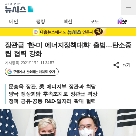
메인
랭킹
섹션
포토
장관급 '한-미 에너지정책대화' 출범…탄소중
립 협력 강화
기사등록
2021/11/11 11:34:57
가
가
구글에서 선호하는 매체로 추가
문승욱 장관, 美 에너지부 장관과 회담
양국 정상회담 후속조치로 장관급 격상
정책 공유·공동 R&D·일자리 확대 협력