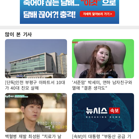
많이 본 기사
[단독]인천 부평구 아파트서 10대
'서준맘' 박세미, 연하 남자친구와
가 40대 친모 살해
열애 "결혼 생각도"
백혈병 재발 최성원 "치료가 날
[속보]이 대통령 "부동산 공급 기