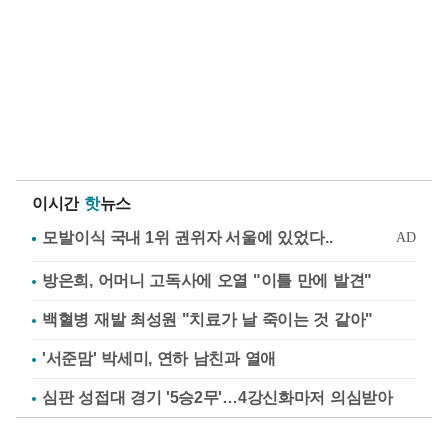
이시간
핫
뉴스
방은희, 어머니 고독사에 오열 "이틀 만에 발견"
백혈병 재발 최성원 "치료가 날 죽이는 것 같아"
'서준맘' 박세미, 연하 남친과 열애
심판 성접대 경기 '5승2무'…4강신화마저 의심받아