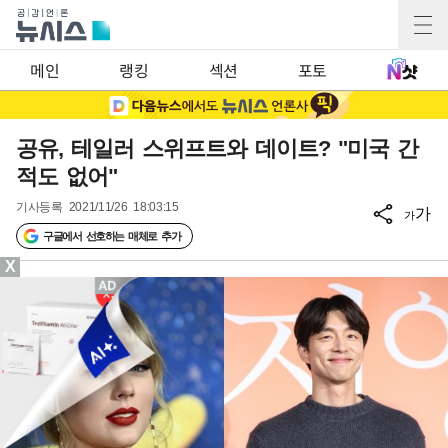
메인
랭킹
섹션
포토
공유, 테일러 스위프트와 데이트? "미국 간
적도 없어"
기사등록
2021/11/26 18:03:15
가
가
구글에서 선호하는 매체로 추가
X