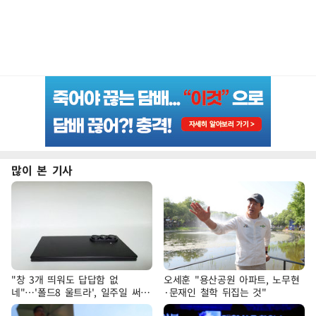
많이 본 기사
"창 3개 띄워도 답답함 없
오세훈 "용산공원 아파트, 노무현
네"…'폴드8 울트라', 일주일 써보
·문재인 철학 뒤집는 것"
니