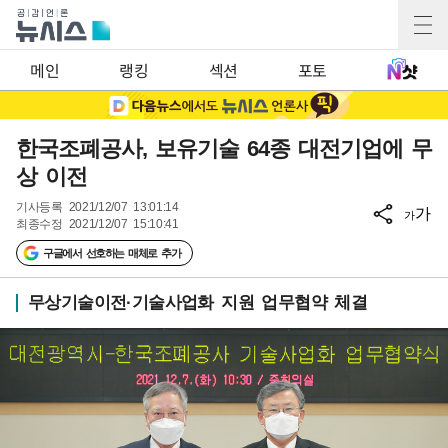
메인
랭킹
섹션
포토
한국조폐공사, 보유기술 64종 대전기업에 무
상 이전
기사등록
2021/12/07 13:01:14
가
가
최종수정
2021/12/07 15:10:41
구글에서 선호하는 매체로 추가
무상기술이전·기술사업화 지원 업무협약 체결