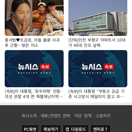
홍서범♥조갑경, 아들 불륜 사과
[단독]인천 부평구 아파트서 10대
후 근황…밝은 미소
가 40대 친모 살해
[속보]이 대통령, '호우피해' 안동·
[속보]이 대통령 "부동산 공급 기
의성 관할 4개 면 특별재난지역
존 사고방식 매달리지 말고 과감
선포
히 실천"
회사소개
제휴/컨텐츠 판매
약관·정책
고충처리
PC화면
제보하기
앱 다운로드
맨위로↑