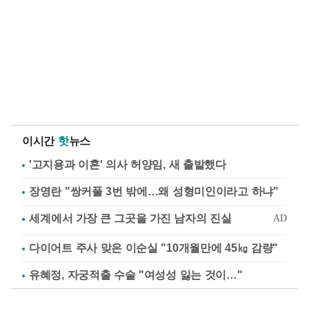
이시간
핫
뉴스
'고지용과 이혼' 의사 허양임, 새 출발했다
장영란 "쌍커풀 3번 밖에…왜 성형미인이라고 하냐"
다이어트 주사 맞은 이순실 "10개월만에 45㎏ 감량"
유혜정, 자궁적출 수술 "여성성 잃는 것이…"