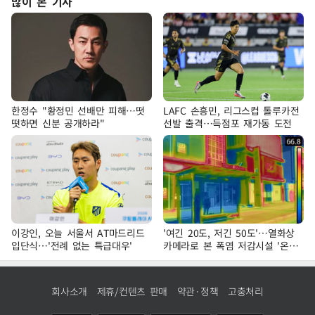
많이 본 기사
한정수 "황정민 선배만 피해…떳
LAFC 손흥민, 리그스컵 톨루카전
떳하면 신분 공개하라"
선발 출격…득점포 재가동 도전
이강인, 오늘 서울서 AT마드리드
'여긴 20도, 저긴 50도'…열화상
입단식…'전례 없는 특급대우'
카메라로 본 폭염 저감시설 '온도
차'
회사소개
제휴/컨텐츠 판매
약관·정책
고충처리