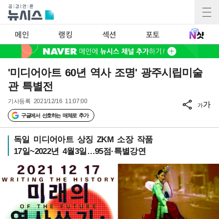
메인
랭킹
섹션
포토
'미디어아트 60년 역사 조명' 광주시립미술
관 특별전
기사등록
2021/12/16 11:07:00
가
가
구글에서 선호하는 매체로 추가
독일 미디어아트 상징 ZKM 소장 작품
17일~2022년 4월3일…95점·특별강연