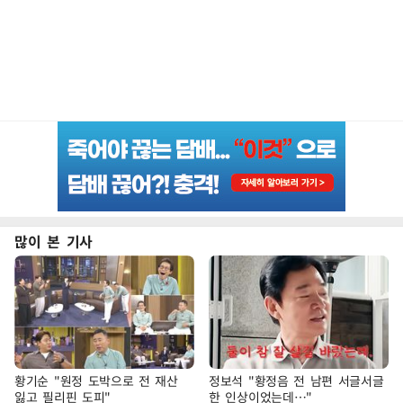
많이 본 기사
황기순 "원정 도박으로 전 재산
정보석 "황정음 전 남편 서글서글
잃고 필리핀 도피"
한 인상이었는데…"