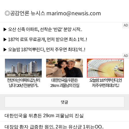
◎공감언론 뉴시스
marimo@newsis.com
댓글