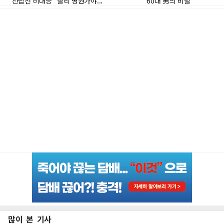
많이 본 기사