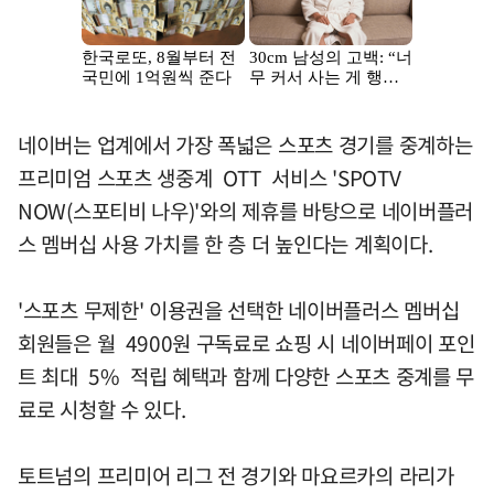
네이버는 업계에서 가장 폭넓은 스포츠 경기를 중계하는
프리미엄 스포츠 생중계 OTT 서비스 'SPOTV
NOW(스포티비 나우)'와의 제휴를 바탕으로 네이버플러
스 멤버십 사용 가치를 한 층 더 높인다는 계획이다.
'스포츠 무제한' 이용권을 선택한 네이버플러스 멤버십
회원들은 월 4900원 구독료로 쇼핑 시 네이버페이 포인
트 최대 5% 적립 혜택과 함께 다양한 스포츠 중계를 무
료로 시청할 수 있다.
토트넘의 프리미어 리그 전 경기와 마요르카의 라리가