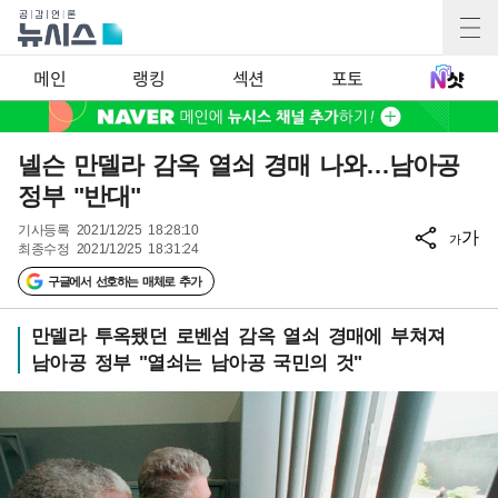
메인
랭킹
섹션
포토
넬슨 만델라 감옥 열쇠 경매 나와…남아공
정부 "반대"
기사등록
2021/12/25 18:28:10
가
가
최종수정
2021/12/25 18:31:24
구글에서 선호하는 매체로 추가
만델라 투옥됐던 로벤섬 감옥 열쇠 경매에 부쳐져
남아공 정부 "열쇠는 남아공 국민의 것"