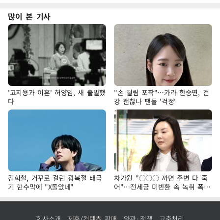
많이 본 기사
'고지용과 이혼' 허양임, 새 출발했
"손 떨림 포착"…카라 한승연, 건
다
강 괜찮나 팬들 '걱정'
김희철, 거꾸로 걸린 광복절 태극
차가원 "○○○ 까면 주변 다 죽
기 현수막에 "X돌았네"
어"…전세금 미반환 속 녹취 폭로
파장
회사소개
제휴/컨텐츠 판매
약관·정책
고충처리