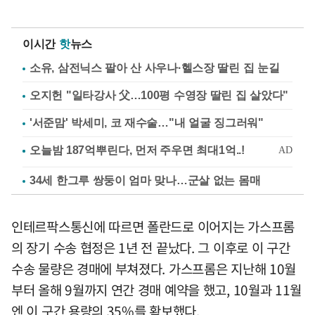
이시간
핫
뉴스
소유, 삼전닉스 팔아 산 사우나·헬스장 딸린 집 눈길
오지헌 "일타강사 父…100평 수영장 딸린 집 살았다"
'서준맘' 박세미, 코 재수술…"내 얼굴 징그러워"
34세 한그루 쌍둥이 엄마 맞나…군살 없는 몸매
인테르팍스통신에 따르면 폴란드로 이어지는 가스프롬
의 장기 수송 협정은 1년 전 끝났다. 그 이후로 이 구간
수송 물량은 경매에 부쳐졌다. 가스프롬은 지난해 10월
부터 올해 9월까지 연간 경매 예약을 했고, 10월과 11월
엔 이 구간 용량의 35%를 확보했다.