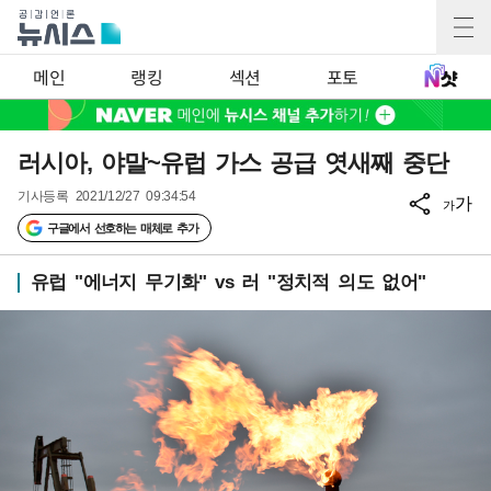
메인
랭킹
섹션
포토
러시아, 야말~유럽 가스 공급 엿새째 중단
기사등록
2021/12/27 09:34:54
가
가
구글에서 선호하는 매체로 추가
유럽 "에너지 무기화" vs 러 "정치적 의도 없어"