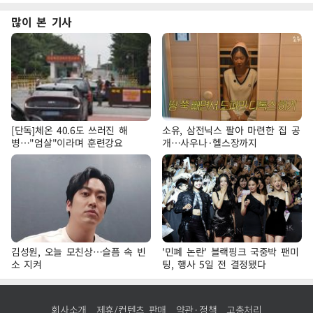
많이 본 기사
[단독]체온 40.6도 쓰러진 해
소유, 삼전닉스 팔아 마련한 집 공
병…"엄살"이라며 훈련강요
개…사우나·헬스장까지
김성원, 오늘 모친상…슬픔 속 빈
'민폐 논란' 블랙핑크 국중박 팬미
소 지켜
팅, 행사 5일 전 결정됐다
회사소개
제휴/컨텐츠 판매
약관·정책
고충처리