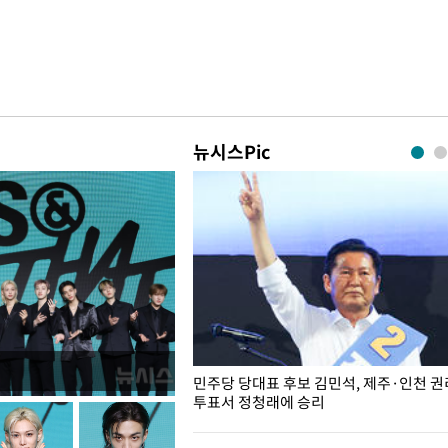
뉴시스Pic
슨 일이? [뉴시스국회토pic]
민주당 당대표 후보 김민석, 제주·인천 
투표서 정청래에 승리