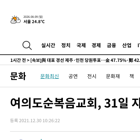
2026.08.09 (일)
서울 24.8℃
15시간 전 >
[속보]뉴욕증시 상승 마감…S&P 0.6% 나스닥 1.3%↑
-5380초 전 >
이란 "호르무즈 재개방 합의 근접…美 배상 선행돼야"
59분 전 >
[속보]與최고위원 제주·인천 순회경선…박선원·최민희·서미
실시간
정치
국제
경제
금융
산업
수·김용 순
1시간 전 >
[속보]김민석, 與 전대 당원투표 누적 득표율 45.42%로 1위
44.56%
1시간 전 >
[속보]與 대표 경선 제주·인천 당원투표…金 47.75%·鄭 42
10.17%
1시간 전 >
이강인 "아틀레티코 이적 기뻐…등번호 7번 의미보단 팀 위해 
문화
문화최신
공연
전시
문화재
책
1시간 전 >
[속보]與 당대표 경선, 제주·인천 권리당원 투표 김민석 승리
3시간 전 >
낮 최고 35도 '무더위'…동해안 시간당 30㎜ '강한 비'[내일
3시간 전 >
[속보]이강인 "감독님이 원하는 마음 느꼈고, 많은 트로피 원
여의도순복음교회, 31일 
티코 이적"
3시간 전 >
수도권 40도 육박 '펄펄'…동해안 일부 지역엔 호의주의보
3시간 전 >
온열질환 사망자 3명 늘어…누적 환자 3000명 돌파
등록 2021.12.30 10:26:22
5시간 전 >
강릉에 시간당 81.4㎜ 물폭탄…도로 잠기고 담벼락 붕괴
6시간 전 >
백운산서 80년근 천종산삼 9뿌리 발견…감정가 1.3억원
7시간 전 >
선재도서 해루질 나섰다 실종 60대, 닷새 만에 숨진 채 발견