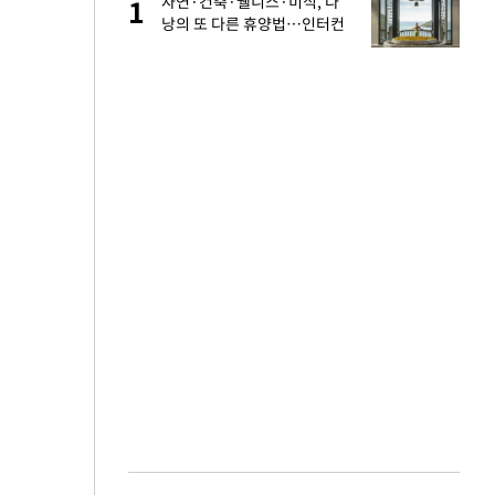
백
자연·건축·웰니스·미식, 다
1
1
낭의 또 다른 휴양법…인터컨
티넨탈 다낭
 다 죽어"…전세금
2
로 사망…유골 못
3
당원투표 누적 득표율
4
44.56%
인천 순회경선…박
5
수·김용 순
 어린이 숨져…경
6
용자에 최신모델 무제
7