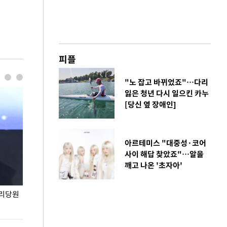
피플
"노 잡고 바뀌었죠"…다리
잃은 청년 다시 일으킨 카누
[당신 옆 장애인]
아르테미스 "대중성·코어
사이 해답 찾았죠"…알을
깨고 나온 '초자아'
권리당원
무더위 잊는 도심형 여름 축제 '2026 서울 바캉스
용산어린이정원 앞
페스티벌'