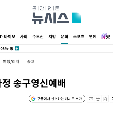
화·한민
IT·바이오
사회
수도권
지방
문화
스포츠
연예
… 정청래
.08%·宋
뛸 것"
여행/레저
종교
날씨]
해 아틀레
자정 송구영신예배
구글에서 선호하는 매체로 추가