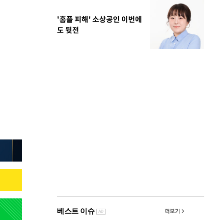
'홈플 피해' 소상공인 이번에
도 뒷전