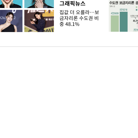
그래픽뉴스
집값 더 오를라…보
금자리론 수도권 비
중 48.1%