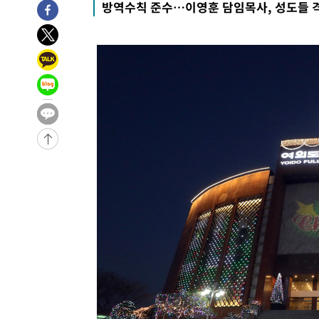
방역수칙 준수…이영훈 담임목사, 성도들 
7시간 전 >
남자 농구, 나고야 아시안게임서 '홈팀' 일본과 한일전
7시간 전 >
여수 오동도 해상서 모터보트 전복…1명 사망·1명 실종
8시간 전 >
극한폭염 한풀 꺾이지만…'낮 최고 35도' 무더위, 열대야 계
날씨]
9시간 전 >
축구협회 "압수수색·성접대 논란 사과…쇄신의 기회로 삼겠
10시간 전 >
[속보]'압수수색·성접대 논란' 축구협회 "실망과 걱정 안겨
13시간 전 >
'최고 37도' 폭염 지속…강원동해안 최대 150㎜ 비
15시간 전 >
[속보]뉴욕증시 상승 마감…S&P 0.6% 나스닥 1.3%↑
-5380초 전 >
이란 "호르무즈 재개방 합의 근접…美 배상 선행돼야"
59분 전 >
[속보]與최고위원 제주·인천 순회경선…박선원·최민희·서미
수·김용 순
1시간 전 >
[속보]김민석, 與 전대 당원투표 누적 득표율 45.42%로 1위
44.56%
1시간 전 >
[속보]與 대표 경선 제주·인천 당원투표…金 47.75%·鄭 42
10.17%
1시간 전 >
이강인 "아틀레티코 이적 기뻐…등번호 7번 의미보단 팀 위해 
1시간 전 >
[속보]與 당대표 경선, 제주·인천 권리당원 투표 김민석 승리
3시간 전 >
낮 최고 35도 '무더위'…동해안 시간당 30㎜ '강한 비'[내일
3시간 전 >
[속보]이강인 "감독님이 원하는 마음 느꼈고, 많은 트로피 원
티코 이적"
3시간 전 >
수도권 40도 육박 '펄펄'…동해안 일부 지역엔 호의주의보