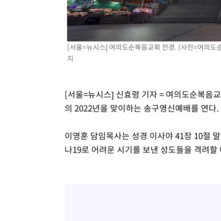
3시간 전 >
온열질환 사망자 3명 늘어…누적 환자 3000명 돌파
5시간 전 >
강릉에 시간당 81.4㎜ 물폭탄…도로 잠기고 담벼락 붕괴
6시간 전 >
백운산서 80년근 천종산삼 9뿌리 발견…감정가 1.3억원
[서울=뉴시스] 여의도순복음교회 전경. (사진=여의도순복음
7시간 전 >
선재도서 해루질 나섰다 실종 60대, 닷새 만에 숨진 채 발견
지
7시간 전 >
남자 농구, 나고야 아시안게임서 '홈팀' 일본과 한일전
7시간 전 >
여수 오동도 해상서 모터보트 전복…1명 사망·1명 실종
[서울=뉴시스] 신효령 기자 = 여의도순복음교
8시간 전 >
극한폭염 한풀 꺾이지만…'낮 최고 35도' 무더위, 열대야 계
날씨]
의 2022년을 맞이하는 송구영신예배를 연다.
9시간 전 >
축구협회 "압수수색·성접대 논란 사과…쇄신의 기회로 삼겠
10시간 전 >
[속보]'압수수색·성접대 논란' 축구협회 "실망과 걱정 안겨
이영훈 담임목사는 성경 이사야 41장 10절 
13시간 전 >
'최고 37도' 폭염 지속…강원동해안 최대 150㎜ 비
나19로 어려운 시기를 보낸 성도들을 격려할
15시간 전 >
[속보]뉴욕증시 상승 마감…S&P 0.6% 나스닥 1.3%↑