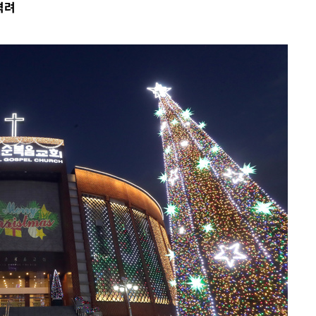
격려
속[다음주
다"
드려 죄송"
화·한민
… 정청래
.08%·宋
뛸 것"
날씨]
해 아틀레