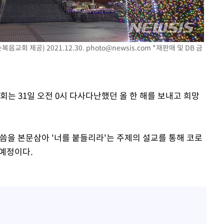
유혜정, 자궁적출 수술 고
1
"여성성을 잃는 것이…"
차가원 "○○○ 까면 주변
2
미반환 속 녹취 폭로 파장
교회 제공) 2021.12.30.
photo@newsis.com
*재판매 및 DB 금
김정렬 "친형 군대서 구타
3
찾아"
[속보]김민석, 與 전대 
회는 31일 오전 0시 다사다난했던 올 한 해를 보내고 희망
4
속[다음주
45.42%로 1위… 정청래 
다"
[속보]與최고위원 제주·
드려 죄송"
5
선원·최민희·서미화·한민
말씀을 본문삼아 '너를 붙들리라'는 주제의 설교를 통해 코로
 예정이다.
천안 교회서 지내던 11세
6
찰, 아동학대 혐의 수사
오픈AI, 챗GPT 무료 이
7
한 개방