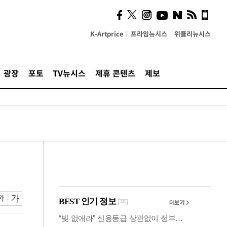
즈, 소리 봇짐 지고 세상으
로 "韓 요소 깊게 우려내"
K-Artprice
프라임뉴시스
위클리뉴시스
광장
포토
TV뉴시스
제휴 콘텐츠
제보