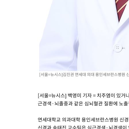
[서울=뉴시스]김진권 연세대 의대 용인세브란스병원 신경과
[서울=뉴시스] 백영미 기자 = 치주염이 있거
근경색·뇌졸중과 같은 심뇌혈관 질환에 노출될
연세대학교 의과대학 용인세브란스병원 신경
신경과 송태진 교수팀은 심근경색·뇌경색이 없