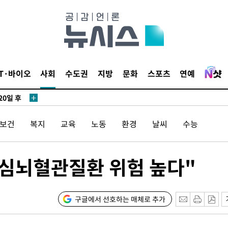
3명은 중
IT·바이오
사회
수도권
지방
문화
스포츠
연예
에서 두차
20일 후
/보건
복지
교육
노동
환경
날씨
수능
3명은 중
 심뇌혈관질환 위험 높다"
에서 두차
20일 후
구글에서 선호하는 매체로 추가