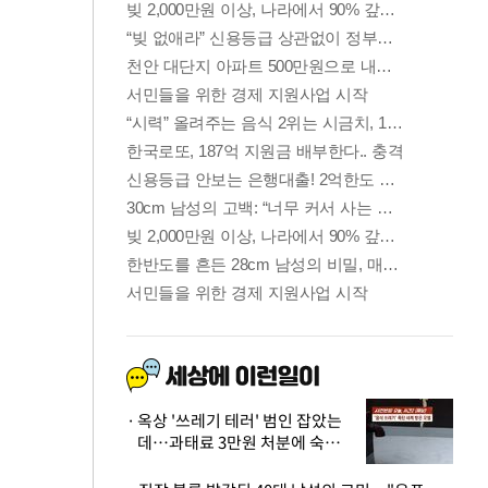
옥상 '쓰레기 테러' 범인 잡았는
데…과태료 3만원 처분에 숙박업
주 허탈