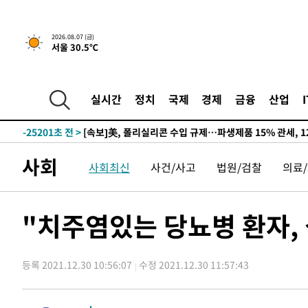
2026.08.07 (금)
서울 30.5℃
-21052초 전 >
[속보] 뉴욕증시, 일제 하락 마감…나스닥 0.06%↓
-32224초 전 >
시리아 다마스쿠스 교외에서 미니버스 폭발.. 14명 부상, 
태
-31522초 전 >
입추에도 극한더위…서울 낮 39도 '폭염중대경보'
실시간
정치
국제
경제
금융
산업
-26486초 전 >
이란, 호르무즈서 "적국 목표물들"과 대치로 남부 케슘섬
례 큰 폭발음
-25201초 전 >
[속보]美, 폴리실리콘 수입 규제…파생제품 15% 관세, 1
발효
-23352초 전 >
[속보]트럼프, 美 원정출산 금지 행정명령 서명
사회
사회최신
사건/사고
법원/검찰
의료
-21052초 전 >
[속보] 뉴욕증시, 일제 하락 마감…나스닥 0.06%↓
-32224초 전 >
시리아 다마스쿠스 교외에서 미니버스 폭발.. 14명 부상, 
태
-31522초 전 >
입추에도 극한더위…서울 낮 39도 '폭염중대경보'
"치주염있는 당뇨병 환자,
-26486초 전 >
이란, 호르무즈서 "적국 목표물들"과 대치로 남부 케슘섬
례 큰 폭발음
-25201초 전 >
[속보]美, 폴리실리콘 수입 규제…파생제품 15% 관세, 1
발효
등록 2021.12.30 10:56:07
수정 2021.12.30 11:57:43
-23352초 전 >
[속보]트럼프, 美 원정출산 금지 행정명령 서명
-21052초 전 >
[속보] 뉴욕증시, 일제 하락 마감…나스닥 0.06%↓