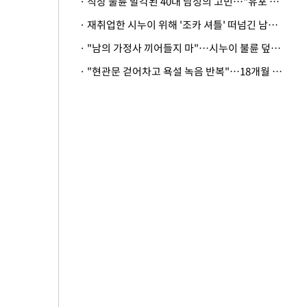
· 직장 불륜 발각된 40대 남성의 고민…"유포 동료 명예훼손·협박죄 고소 가능할까"
· 재취업한 시누이 위해 '조카 셔틀' 떠넘긴 남편…아내 "난 못한다"
· "남의 가정사 끼어들지 마"…시누이 불륜 덮으려는 남편에 억울한 아내
· "현관문 걷어차고 욕설 녹음 반복"…18개월 아기 키우는 집 뒤흔든 '앞집의 비극'