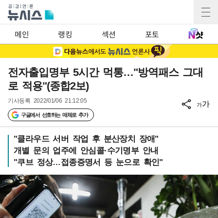
메인
랭킹
섹션
포토
전자출입명부 5시간 먹통…"방역패스 그대
로 적용"(종합2보)
기사등록
2022/01/06 21:12:05
가
가
구글에서 선호하는 매체로 추가
"클라우드 서버 작업 후 분산장치 장애"
개별 문의 업주에 안심콜·수기명부 안내
"쿠브 정상…접종증명서 등 눈으로 확인"