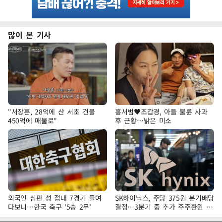
많이 본 기사
"서장훈, 28억에 산 서초 건물
홍서범♥조갑경, 아들 불륜 사과
450억에 매물로"
후 근황…밝은 미소
외국인 심판 성 접대 7경기 들여
SK하이닉스, 주당 375원 분기배당
다보니…한국 축구 '5승 2무'
결정…3분기 중 추가 주주환원 발
표