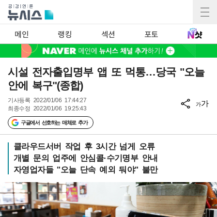
메인
랭킹
섹션
포토
시설 전자출입명부 앱 또 먹통…당국 "오늘
안에 복구"(종합)
기사등록
2022/01/06 17:44:27
가
가
최종수정
2022/01/06 19:25:43
구글에서 선호하는 매체로 추가
클라우드서버 작업 후 3시간 넘게 오류
개별 문의 업주에 안심콜·수기명부 안내
자영업자들 "오늘 단속 예외 둬야" 불만