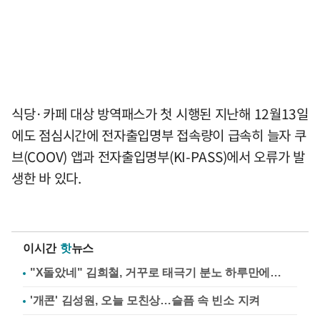
식당·카페 대상 방역패스가 첫 시행된 지난해 12월13일
에도 점심시간에 전자출입명부 접속량이 급속히 늘자 쿠
브(COOV) 앱과 전자출입명부(KI-PASS)에서 오류가 발
생한 바 있다.
이시간
핫
뉴스
"X돌았네" 김희철, 거꾸로 태극기 분노 하루만에…
'개콘' 김성원, 오늘 모친상…슬픔 속 빈소 지켜