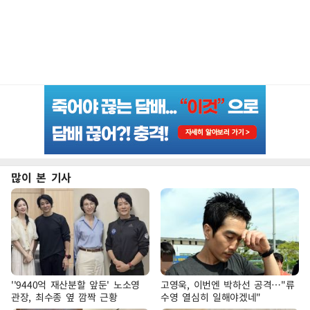
많이 본 기사
''9440억 재산분할 앞둔' 노소영
고영욱, 이번엔 박하선 공격…"류
관장, 최수종 옆 깜짝 근황
수영 열심히 일해야겠네"