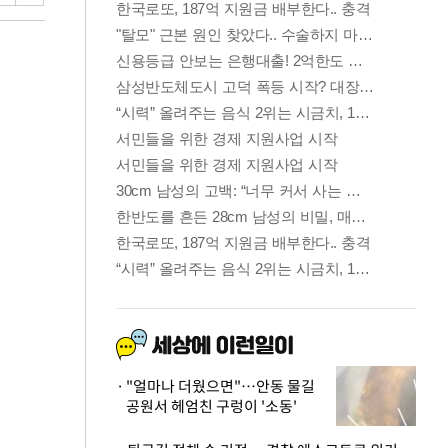
"얼마나 더웠으면"…안동 물길
공원서 헤엄친 구렁이 '소동'