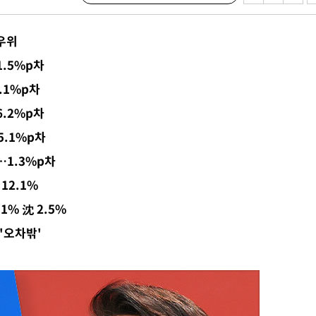
 " 밝혀
폭발로 부
우위
황 논의
1.5%p차
기밀정보,
2.1%p차
6.2%p차
 있어”
5.1%p차
…1.3%p차
12.1%
1% 沈 2.5%
 '오차밖'